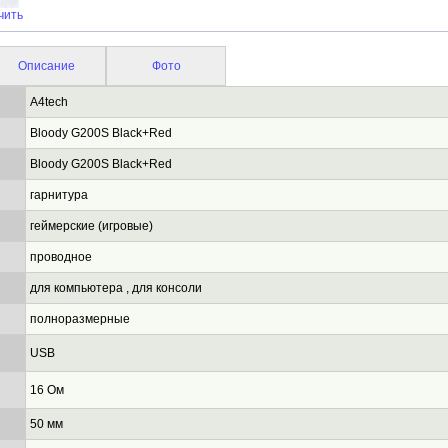
чить
Описание
Фото
A4tech
Bloody G200S Black+Red
Bloody G200S Black+Red
гарнитура
геймерские (игровые)
проводное
для компьютера , для консоли
полноразмерные
USB
16 Ом
50 мм