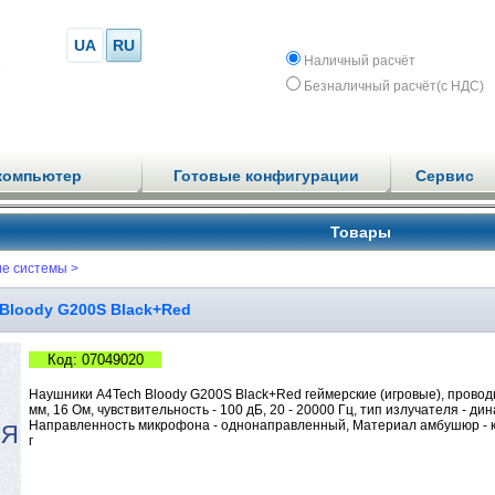
UA
RU
Наличный расчёт
Безналичный расчёт(с НДС)
компьютер
Готовые конфигурации
Сервис
Товары
ие системы >
Bloody G200S Black+Red
Код: 07049020
Наушники A4Tech Bloody G200S Black+Red геймерские (игровые), проводн
мм, 16 Ом, чувствительность - 100 дБ, 20 - 20000 Гц, тип излучателя - ди
Направленность микрофона - однонаправленный, Материал амбушюр - кож
г