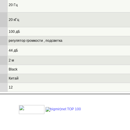
20 Гц
20 кГц
100 дБ
регулятор громкости , подсветка
44 дБ
2 м
Black
Китай
12