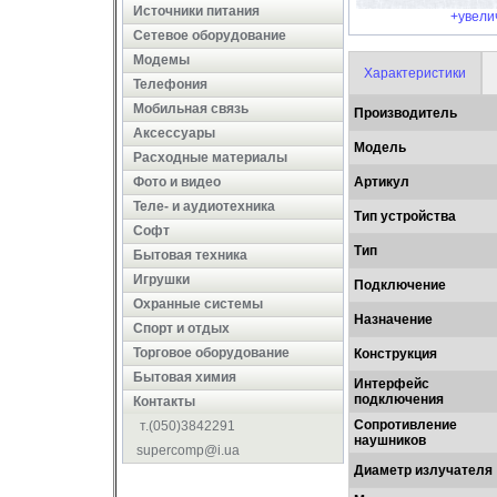
Источники питания
+увели
Сетевое оборудование
Модемы
Характеристики
Телефония
Мобильная связь
Производитель
Аксессуары
Модель
Расходные материалы
Фото и видео
Артикул
Теле- и аудиотехника
Тип устройства
Софт
Тип
Бытовая техника
Игрушки
Подключение
Охранные системы
Назначение
Cпорт и отдых
Торговое оборудование
Конструкция
Бытовая химия
Интерфейс
подключения
Контакты
Сопротивление
т.(050)3842291
наушников
supercomp@i.ua
Диаметр излучателя