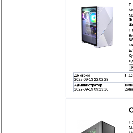
Пр
Ма
Мо
(
Же
На
Ви
8
Ко
Бл
Ку
Це
Дмитрий
Підс
2022-09-13 22:02:28
Администратор
Куле
2022-09-19 09:23:16
Zalm
С
Пр
Ма
Мо