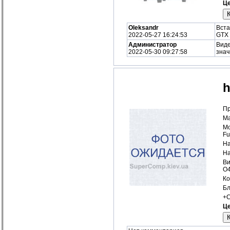
Це
Oleksandr
Вста
2022-05-27 16:24:53
GTX 
Администратор
Виде
2022-05-30 09:27:58
знач
h
Пр
Ма
Мо
Fu
На
На
Ви
O
Ко
Бл
+С
Це