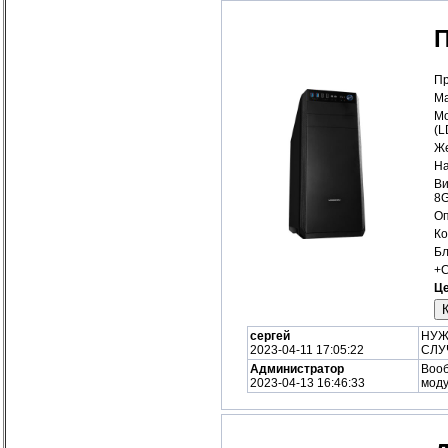
Пр
Ма
Мо
(
Же
На
Ви
8
Оп
Ко
Бл
+С
Це
сергей
НУЖ
2023-04-11 17:05:22
СЛУ
Администратор
Вооб
2023-04-13 16:46:33
моду