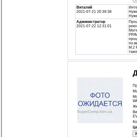
Виталий
Инте
2021-07-21 20:39:38
Нуже
Нуже
Администратор
Проц
2021-07-22 12:31:01
реко
Мате
PRIM
проц
по-в
M.2 
тако
Д
Пр
Ма
Мо
Wh
Же
Ви
E
Ко
Це