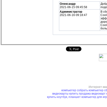
Олександр
Добр
2021-06-15 09:45:58
подо
Администратор
В сб
2021-06-16 09:18:47
Cool
эффе
доро
Cool
боль
Интернет-ма
компьютер
собрать компьютер
сб
видеокарты купить
продажа видеокарт
купить ноутбук, планшет
компьютер для иг