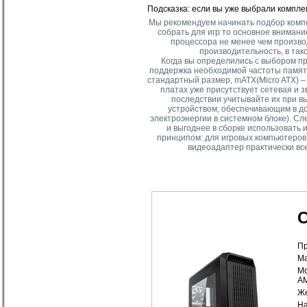
Подсказка: если вы уже выбрали компле
Мы рекомендуем начинать подбор компо
собрать для игр то основное внимани
процессора не менее чем произво
производительность, в так
Когда вы определились с выбором п
поддержка необходимой частоты памяти
стандартный размер, mATX(Micro ATX) –
платах уже присутствует сетевая и з
последствии учитывайте их при в
устройством, обеспечивающим в д
электроэнергии в системном блоке). С
и выгоднее в сборке использовать
принципом: для игровых компьютеров 
видеоадаптер практически вс
С
Пр
Ма
Мо
AM
Же
На