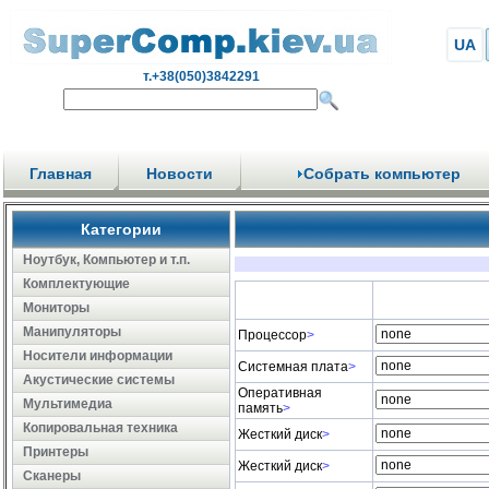
UA
т.+38(050)3842291
Главная
Новости
Собрать компьютер
Категории
Ноутбук, Компьютер и т.п.
Комплектующие
Мониторы
Манипуляторы
Процессор
>
Носители информации
Системная плата
>
Акустические системы
Оперативная
Мультимедиа
память
>
Копировальная техника
Жесткий диск
>
Принтеры
Жесткий диск
>
Сканеры