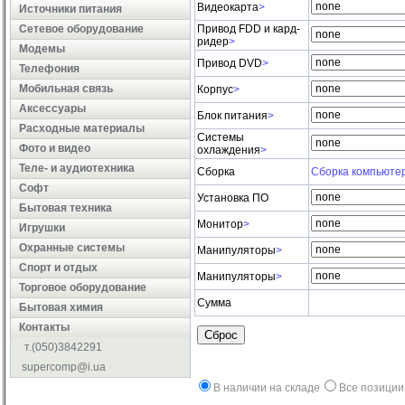
Видеокарта
>
Источники питания
Сетевое оборудование
Привод FDD и кард-
ридер
>
Модемы
Привод DVD
>
Телефония
Мобильная связь
Корпус
>
Аксессуары
Блок питания
>
Расходные материалы
Системы
Фото и видео
охлаждения
>
Теле- и аудиотехника
Сборка
Сборка компьюте
Софт
Установка ПО
Бытовая техника
Монитор
>
Игрушки
Охранные системы
Манипуляторы
>
Cпорт и отдых
Манипуляторы
>
Торговое оборудование
Сумма
Бытовая химия
Контакты
Сброс
т.(050)3842291
supercomp@i.ua
В наличии на складе
Все позиции