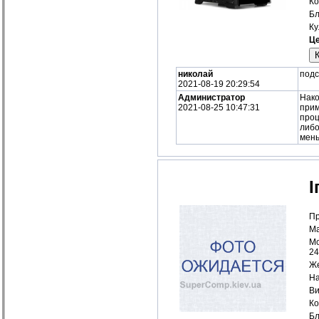
Ко
Бл
Ку
Це
николай
подс
2021-08-19 20:29:54
Администратор
Нако
2021-08-25 10:47:31
прим
проц
либо
мень
І
Пр
Ма
Мо
24
Же
На
Ви
Ко
Бл