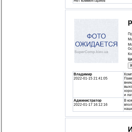
Нет комментариев
p
Пр
Ма
Мо
Go
Ко
Це
Владимир
Комп
2022-01-15 21:41:05
Памя
вник
выхо
хоро
и ла
Администратор
В ко
2022-01-17 16:12:16
впол
наше