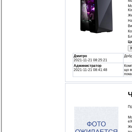
Ма
Мо
Ki
Же
На
Ви
Ко
Бл
Це
Дмитро
Добр
2021-11-21 08:25:21
Администратор
Комп
2021-11-21 08:41:48
що в
пока
Ч
Пр
Мо
eX
Же
На