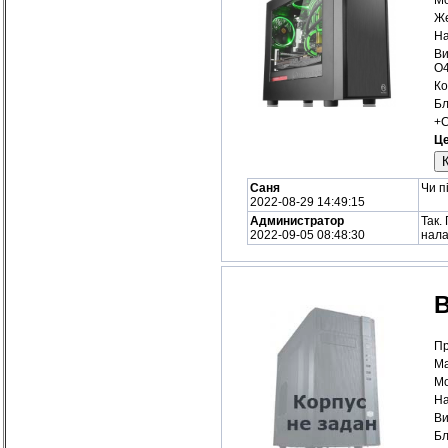
Же
На
Ви
O
Ко
Бл
+С
Це
Саня
Чи п
2022-08-29 14:49:15
Администратор
Так.
2022-09-05 08:48:30
нала
Пр
Ма
Мо
На
Ви
Бл