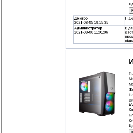
Це
Дмитро
Підк
2021-08-05 19:15:35
Администратор
В да
2021-08-06 11:01:06
істо
проц
підв
И
Пр
Ма
Мо
Же
На
Ви
E
Ко
Бл
Ку
Це