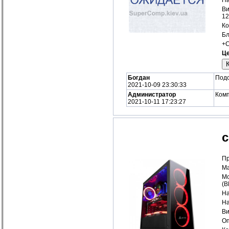
Ви
12
Ко
Бл
+С
Це
Богдан
Подс
2021-10-09 23:30:33
Администратор
Комп
2021-10-11 17:23:27
с
Пр
Ма
Мо
(
На
На
Ви
Оп