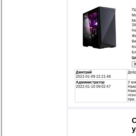
Пр
Ма
Мо
Si
На
Же
Ви
Ко
Бл
Це
Дмитрий
Добр
2022-01-09 22:21:48
Администратор
У ко
2022-01-10 09:02:47
Нако
Нако
чтен
ігри
С