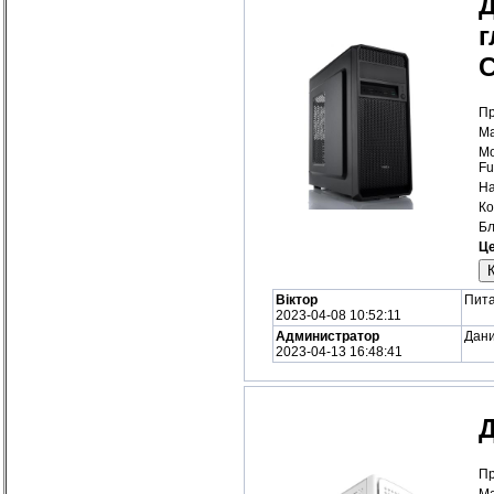
Д
г
С
Пр
Ма
Мо
Fu
На
Ко
Бл
Це
Віктор
Пита
2023-04-08 10:52:11
Администратор
Дани
2023-04-13 16:48:41
Д
Пр
Ма