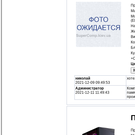
Пр
Ма
Мо
(
На
Же
Ви
Ко
Бл
Ку
+С
Це
николай
хоте
2021-12-09 09:49:53
Администратор
Комп
2021-12-11 11:49:43
памя
прои
Пр