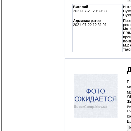
Виталий
Инте
2021-07-21 20:39:38
Нуже
Нуже
Администратор
Проц
2021-07-22 12:31:01
реко
Мате
PRIM
проц
по-в
M.2 
тако
Д
Пр
Ма
Мо
Wh
Же
Ви
E
Ко
Це