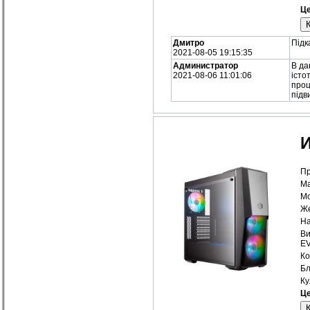
Це
Дмитро
Підк
2021-08-05 19:15:35
Администратор
В да
2021-08-06 11:01:06
істо
проц
підв
И
Пр
Ма
Мо
Же
На
Ви
E
Ко
Бл
Ку
Це