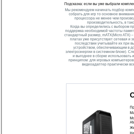
Подсказка: если вы уже выбрали компле
Мы рекомендуем начинать подбор компо
собрать для игр то основное внимани
процессора не менее чем произво
производительность, в так
Когда вы определились с выбором п
поддержка необходимой частоты памяти
стандартный размер, mATX(Micro ATX) –
платах уже присутствует сетевая и з
последствии учитывайте их при в
устройством, обеспечивающим в д
электроэнергии в системном блоке). С
и выгоднее в сборке использовать
принципом: для игровых компьютеров 
видеоадаптер практически вс
С
Пр
Ма
Мо
AM
Же
На