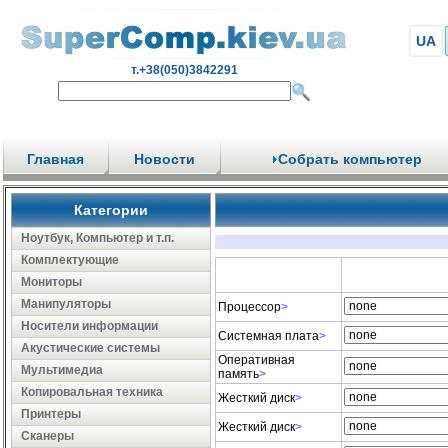
UA
т.+38(050)3842291
Главная
Новости
Собрать компьютер
Категории
Ноутбук, Компьютер и т.п.
Комплектующие
Мониторы
Манипуляторы
Процессор
>
Носители информации
Системная плата
>
Акустические системы
Оперативная
Мультимедиа
память
>
Копировальная техника
Жесткий диск
>
Принтеры
Жесткий диск
>
Сканеры