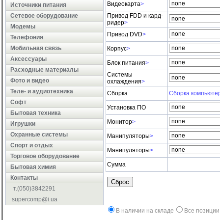
Видеокарта
>
Источники питания
Сетевое оборудование
Привод FDD и кард-
ридер
>
Модемы
Привод DVD
>
Телефония
Мобильная связь
Корпус
>
Аксессуары
Блок питания
>
Расходные материалы
Системы
Фото и видео
охлаждения
>
Теле- и аудиотехника
Сборка
Сборка компьюте
Софт
Установка ПО
Бытовая техника
Монитор
>
Игрушки
Охранные системы
Манипуляторы
>
Cпорт и отдых
Манипуляторы
>
Торговое оборудование
Сумма
Бытовая химия
Контакты
Сброс
т.(050)3842291
supercomp@i.ua
В наличии на складе
Все позиции