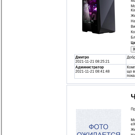
Ма
Мо
Ki
Же
На
Ви
Ко
Бл
Це
Дмитро
Добр
2021-11-21 08:25:21
Администратор
Комп
2021-11-21 08:41:48
що в
пока
Ч
Пр
Мо
eX
Же
На