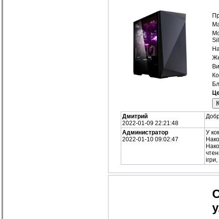
Пр
Ма
Мо
Si
На
Же
Ви
Ко
Бл
Це
Дмитрий
Добр
2022-01-09 22:21:48
Администратор
У ко
2022-01-10 09:02:47
Нако
Нако
чтен
ігри
С