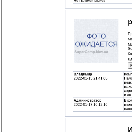
Нет комментариев
p
Пр
Ма
Мо
Go
Ко
Це
Владимир
Комп
2022-01-15 21:41:05
Памя
вник
выхо
хоро
и ла
Администратор
В ко
2022-01-17 16:12:16
впол
наше