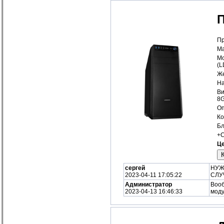
Пр
Ма
Мо
(
Же
На
Ви
8
Оп
Ко
Бл
+С
Це
сергей
НУЖ
2023-04-11 17:05:22
СЛУ
Администратор
Вооб
2023-04-13 16:46:33
моду