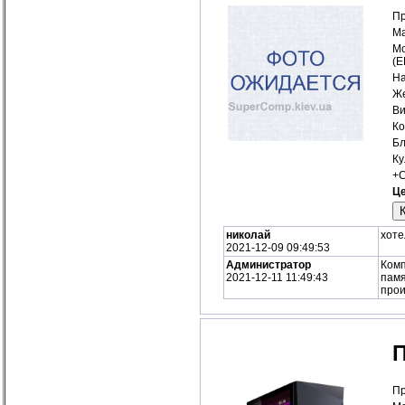
Пр
Ма
Мо
(
На
Же
Ви
Ко
Бл
Ку
+С
Це
николай
хоте
2021-12-09 09:49:53
Администратор
Комп
2021-12-11 11:49:43
памя
прои
Пр