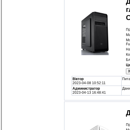
Д
г
С
Пр
Ма
Мо
Fu
На
Ко
Бл
Це
Віктор
Пита
2023-04-08 10:52:11
Администратор
Дани
2023-04-13 16:48:41
Д
Пр
Ма