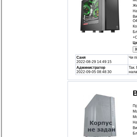
Же
На
Ви
O
Ко
Бл
+С
Це
Саня
Чи п
2022-08-29 14:49:15
Администратор
Так.
2022-09-05 08:48:30
нала
Пр
Ма
Мо
На
Ви
Бл