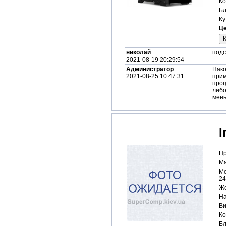
Ко
Бл
Ку
Це
николай
подс
2021-08-19 20:29:54
Администратор
Нако
2021-08-25 10:47:31
прим
проц
либо
мень
І
Пр
Ма
Мо
24
Же
На
Ви
Ко
Бл