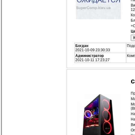
Ви
12
Ко
Бл
+С
Це
Богдан
Подс
2021-10-09 23:30:33
Администратор
Комп
2021-10-11 17:23:27
с
Пр
Ма
Мо
(
На
На
Ви
Оп