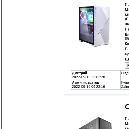
Пр
Ма
Мо
(
Же
На
Ви
8
Ко
Бл
Ку
Це
Дмитрий
Підс
2022-09-13 22:02:28
Администратор
Куле
2022-09-19 09:23:16
Zalm
С
Пр
Ма
Мо