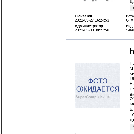
Це
Oleksandr
Вста
2022-05-27 16:24:53
GTX 
Администратор
Виде
2022-05-30 09:27:58
знач
h
Пр
Ма
Мо
Fu
На
На
Ви
O
Ко
Бл
+С
Це