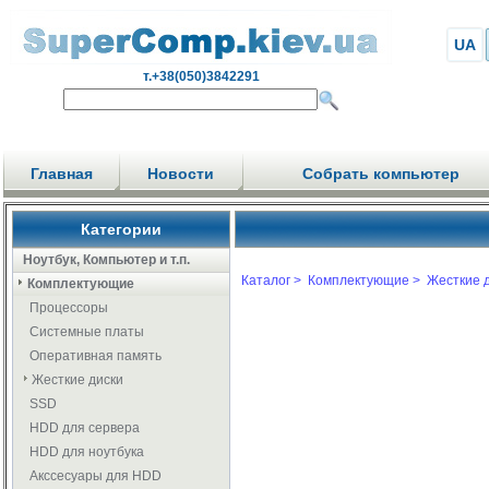
UA
т.+38(050)3842291
Главная
Новости
Собрать компьютер
Категории
Ноутбук, Компьютер и т.п.
Каталог >
Комплектующие >
Жесткие д
Комплектующие
Процессоры
Системные платы
Оперативная память
Жесткие диски
SSD
HDD для сервера
HDD для ноутбука
Акссесуары для HDD