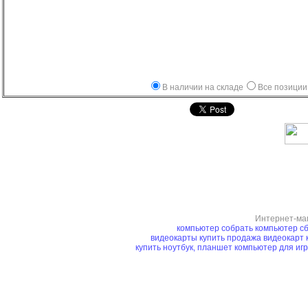
В наличии на складе
Все позиции
Интернет-ма
компьютер
собрать компьютер
сб
видеокарты купить
продажа видеокарт
купить ноутбук, планшет
компьютер для иг