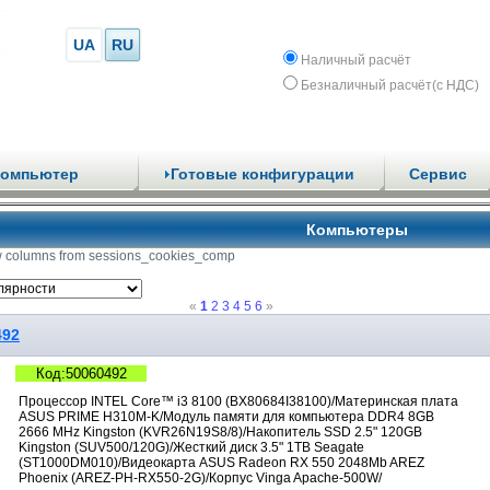
UA
RU
Наличный расчёт
Безналичный расчёт(с НДС)
компьютер
Готовые конфигурации
Сервис
Компьютеры
 columns from sessions_cookies_comp
«
1
2
3
4
5
6
»
492
Код:50060492
Процессор INTEL Core™ i3 8100 (BX80684I38100)/Материнская плата
ASUS PRIME H310M-K/Модуль памяти для компьютера DDR4 8GB
2666 MHz Kingston (KVR26N19S8/8)/Накопитель SSD 2.5" 120GB
Kingston (SUV500/120G)/Жесткий диск 3.5" 1TB Seagate
(ST1000DM010)/Видеокарта ASUS Radeon RX 550 2048Mb AREZ
Phoenix (AREZ-PH-RX550-2G)/Корпус Vinga Apache-500W/