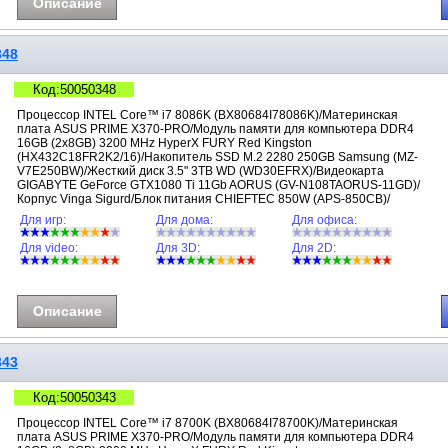
Описание
348
Код:50050348
Процессор INTEL Core™ i7 8086K (BX80684I78086K)/Материнская
плата ASUS PRIME X370-PRO/Модуль памяти для компьютера DDR4
16GB (2x8GB) 3200 MHz HyperX FURY Red Kingston
(HX432C18FR2K2/16)/Накопитель SSD M.2 2280 250GB Samsung (MZ-
V7E250BW)/Жесткий диск 3.5" 3TB WD (WD30EFRX)/Видеокарта
GIGABYTE GeForce GTX1080 Ti 11Gb AORUS (GV-N108TAORUS-11GD)/
Корпус Vinga Sigurd/Блок питания CHIEFTEC 850W (APS-850CB)/
Для игр:
Для дома:
Для офиса:
Для video:
Для 3D:
Для 2D:
Описание
343
Код:50050343
Процессор INTEL Core™ i7 8700K (BX80684I78700K)/Материнская
плата ASUS PRIME X370-PRO/Модуль памяти для компьютера DDR4