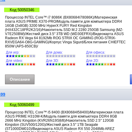
Код:50050346
Процессор INTEL Core™ i7 8086K (BX80684I78086K)/Материнская
плата ASUS PRIME X370-PRO/Модуль памяти для компьютера DDR4
16GB (2x8GB) 3200 MHz HyperX FURY Red Kingston
(HX432C18FR2K2/16)/Накопитель SSD M.2 2280 250GB Samsung (MZ-
V7E250BW)/Жесткий диск 3.5" 3TB WD (WD30EFRX)/Видеокарта ASUS
Radeon RX Vega 64 8192Mb ROG STRIX OC GAMING (ROG-STRIX-
RXVEGA64-O8G-GAMING)/Корпус Vinga Sigurd/Блок питания CHIEFTEC
850W (APS-850CB)/
Для игр:
Для дома:
Для офиса:
Для video:
Для 3D:
Для 2D:
Описание
499
Код:50060499
Процессор INTEL Core™ i5 8400 (BX80684I58400)/Материнская плата
ASUS PRIME H310M-K/Модуль памяти для компьютера DDR4 8GB
2666 MHz Kingston (KVR26N19S8/8)/Накопитель SSD 2.5" 120GB
Kingston (SUV500/120G)/Жесткий диск 3.5" 1TB Seagate
(ST1000DM010)/Видеокарта ASUS Radeon RX 550 2048Mb AREZ