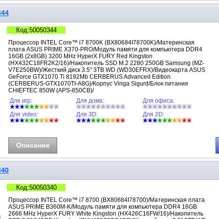
344
Код:50050344
Процессор INTEL Core™ i7 8700K (BX80684I78700K)/Материнская
плата ASUS PRIME X370-PRO/Модуль памяти для компьютера DDR4
16GB (2x8GB) 3200 MHz HyperX FURY Red Kingston
(HX432C18FR2K2/16)/Накопитель SSD M.2 2280 250GB Samsung (MZ-
V7E250BW)/Жесткий диск 3.5" 3TB WD (WD30EFRX)/Видеокарта ASUS
GeForce GTX1070 Ti 8192Mb CERBERUS Advanced Edition
(CERBERUS-GTX1070TI-A8G)/Корпус Vinga Sigurd/Блок питания
CHIEFTEC 850W (APS-850CB)/
Для игр:
Для дома:
Для офиса:
Для video:
Для 3D:
Для 2D:
Описание
340
Код:50050340
Процессор INTEL Core™ i7 8700 (BX80684I78700)/Материнская плата
ASUS PRIME B360M-K/Модуль памяти для компьютера DDR4 16GB
2666 MHz HyperX FURY White Kingston (HX426C16FW/16)/Накопитель