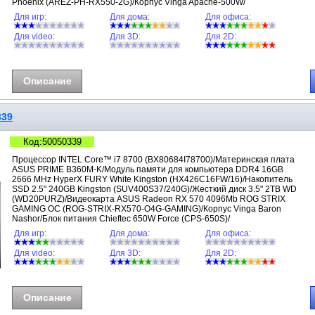
Phoenix (AREZ-PH-RX550-2G)/Корпус Vinga Apache-500W/
Для игр:
Для дома:
Для офиса:
Для video:
Для 3D:
Для 2D:
Описание
339
Код:50050339
Процессор INTEL Core™ i7 8700 (BX80684I78700)/Материнская плата
ASUS PRIME B360M-K/Модуль памяти для компьютера DDR4 16GB
2666 MHz HyperX FURY White Kingston (HX426C16FW/16)/Накопитель
SSD 2.5" 240GB Kingston (SUV400S37/240G)/Жесткий диск 3.5" 2TB WD
(WD20PURZ)/Видеокарта ASUS Radeon RX 570 4096Mb ROG STRIX
GAMING OC (ROG-STRIX-RX570-O4G-GAMING)/Корпус Vinga Baron
Nashor/Блок питания Chieftec 650W Force (CPS-650S)/
Для игр:
Для дома:
Для офиса:
Для video:
Для 3D:
Для 2D:
Описание