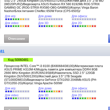
SSD 2.5" 240GB Kingston (SUV400S37/240G)/Жесткий диск 3.5" 2TB WD
(WD20PURZ)/Видеокарта ASUS Radeon RX 580 8192Mb ROG STRIX
GAMING OC (ROG-STRIX-RX580-O8G-GAMING)/Корпус Vinga Baron
Nashor/Блок питания Chieftec 650W Force (CPS-650S)/
Для игр:
Для дома:
Для офиса:
Для video:
Для 3D:
Для 2D:
Описание
481
Код:50060481
Процессор INTEL Core™ i3 8100 (BX80684I38100)/Материнская плата
ASUS PRIME H310M-K/Модуль памяти для компьютера DDR4 8GB
2666 MHz Kingston (KVR26N19S8/8)/Накопитель SSD 2.5" 120GB
Kingston (SUV500/120G)/Жесткий диск 3.5" 1TB Seagate
(ST1000DM010)/Видеокарта GeForce GTX1050 2048Mb ASUS (PH-
GTX1050-2G)/Корпус Vinga Apache-500W/
Для игр:
Для дома:
Для офиса:
Для video:
Для 3D:
Для 2D: