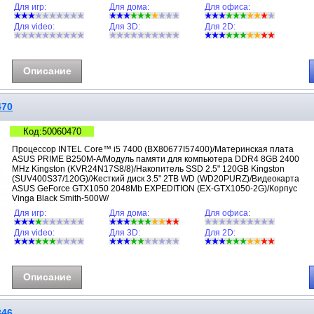
Для игр:
Для дома:
Для офиса:
Для video:
Для 3D:
Для 2D:
Описание
470
Код:50060470
Процессор INTEL Core™ i5 7400 (BX80677I57400)/Материнская плата
ASUS PRIME B250M-A/Модуль памяти для компьютера DDR4 8GB 2400
MHz Kingston (KVR24N17S8/8)/Накопитель SSD 2.5" 120GB Kingston
(SUV400S37/120G)/Жесткий диск 3.5" 2TB WD (WD20PURZ)/Видеокарта
ASUS GeForce GTX1050 2048Mb EXPEDITION (EX-GTX1050-2G)/Корпус
Vinga Black Smith-500W/
Для игр:
Для дома:
Для офиса:
Для video:
Для 3D:
Для 2D:
Описание
346