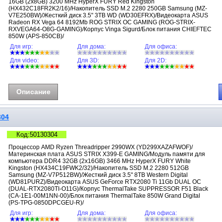
16GB (2x8GB) 3200 MHz HyperX FURY Red Kingston
(HX432C18FR2K2/16)/Накопитель SSD M.2 2280 250GB Samsung (MZ-
V7E250BW)/Жесткий диск 3.5" 3TB WD (WD30EFRX)/Видеокарта ASUS
Radeon RX Vega 64 8192Mb ROG STRIX OC GAMING (ROG-STRIX-
RXVEGA64-O8G-GAMING)/Корпус Vinga Sigurd/Блок питания CHIEFTEC
850W (APS-850CB)/
Для игр:
Для дома:
Для офиса:
Для video:
Для 3D:
Для 2D:
Описание
304
Код:50130304
Процессор AMD Ryzen Threadripper 2990WX (YD299XAZAFWOF)/
Материнская плата ASUS STRIX X399-E GAMING/Модуль памяти для
компьютера DDR4 32GB (2x16GB) 3466 MHz HyperX FURY White
Kingston (HX434C19FWK2/32)/Накопитель SSD M.2 2280 512GB
Samsung (MZ-V7P512BW)/Жесткий диск 3.5" 8TB Western Digital
(WD81PURZ)/Видеокарта ASUS GeForce RTX2080 Ti 11Gb DUAL OC
(DUAL-RTX2080TI-O11G)/Корпус ThermalTake SUPPRESSOR F51 Black
(CA-1E1-00M1NN-00)/Блок питания ThermalTake 850W Grand Digital
(PS-TPG-0850DPCGEU-R)/
Для игр:
Для дома:
Для офиса: