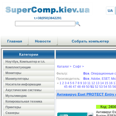
UA
т.+38(050)3842291
Главная
Новости
Собрать компьютер
Категории
Ноутбук, Компьютер и т.п.
Каталог >
Софт >
Комплектующие
Мониторы
Фильтр:
Все
,
Операционные 
Манипуляторы
Производитель:
Все
,
Adobe
,
ESET
,
Mic
«
1
2
3
4
5
6
7
8
9
10
11
12
13
14
15
16
1
Носители информации
45
46
47
48
49
50
51
52
53
54
55
5
Акустические системы
Антивирус Eset PROTECT Entry с
Мультимедиа
Копировальная техника
Код: 2404
Принтеры
Антивирус Es
Сканеры
Busine (EPEN