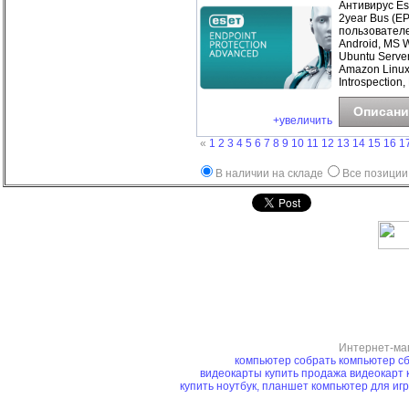
Антивирус Es
2year Bus (E
пользователе
Android, MS 
Ubuntu Server
Amazon Linux
Introspection,
Описани
+увеличить
«
1
2
3
4
5
6
7
8
9
10
11
12
13
14
15
16
1
В наличии на складе
Все позиции
Интернет-ма
компьютер
собрать компьютер
сб
видеокарты купить
продажа видеокарт
купить ноутбук, планшет
компьютер для иг