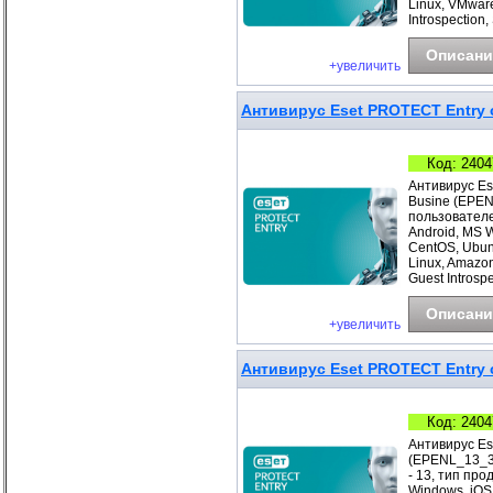
Linux, VMwar
Introspection
Описани
+увеличить
Антивирус Eset PROTECT Entry с
Код: 2404
Антивирус Es
Busine (EPEN
пользователе
Android, MS 
CentOS, Ubunt
Linux, Amazo
Guest Introspe
Описани
+увеличить
Антивирус Eset PROTECT Entry с
Код: 2404
Антивирус Es
(EPENL_13_3_
- 13, тип про
Windows, iOS