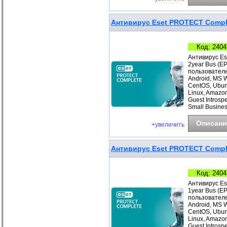
Антивирус Eset PROTECT Comple
Код: 2404
Антивирус Es
2year Bus (E
пользователе
Android, MS 
CentOS, Ubunt
Linux, Amazo
Guest Introsp
Small Busines
Описани
+увеличить
Антивирус Eset PROTECT Comple
Код: 2404
Антивирус Es
1year Bus (E
пользователе
Android, MS 
CentOS, Ubunt
Linux, Amazo
Guest Introsp