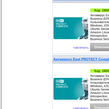
Код: 2404
Антивирус Es
Business (EP
пользователе
Windows, iOS
Ubuntu Server
Amazon Linux
Introspection
Business Ser
Описани
+увеличить
Антивирус Eset PROTECT Complet
Код: 2404
Антивирус Es
Business (EP
пользователе
Windows, iOS
Ubuntu Server
Amazon Linux
Introspection
Business Ser
Описани
+увеличить