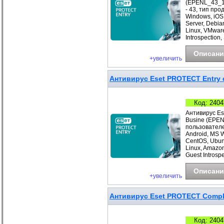
(EPENL_43_1_
- 43, тип про
Windows, iOS
Server, Debia
Linux, VMwar
Introspection
Описани
+увеличить
Антивирус Eset PROTECT Entry с
Код: 2404
Антивирус Es
Busine (EPEN
пользователе
Android, MS 
CentOS, Ubunt
Linux, Amazo
Guest Introspe
Описани
+увеличить
Антивирус Eset PROTECT Complet
Код: 2404