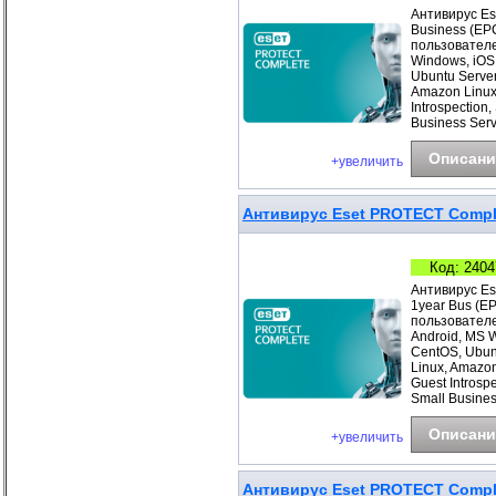
Антивирус Es
Business (EP
пользователе
Windows, iOS
Ubuntu Server
Amazon Linux
Introspection
Business Ser
Описани
+увеличить
Антивирус Eset PROTECT Comple
Код: 2404
Антивирус Es
1year Bus (E
пользователе
Android, MS 
CentOS, Ubunt
Linux, Amazo
Guest Introsp
Small Busines
Описани
+увеличить
Антивирус Eset PROTECT Complet