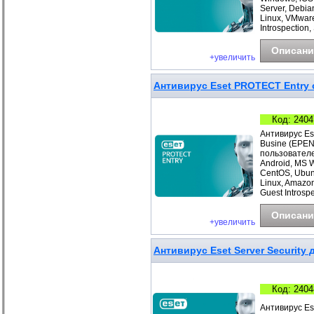
Server, Debia
Linux, VMwar
Introspection
Описани
+увеличить
Антивирус Eset PROTECT Entry с
Код: 2404
Антивирус Es
Busine (EPEN
пользователе
Android, MS 
CentOS, Ubunt
Linux, Amazo
Guest Introspe
Описани
+увеличить
Антивирус Eset Server Security д
Код: 2404
Антивирус Ese