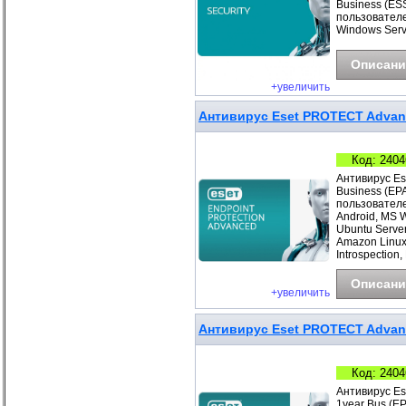
Business (ESS
пользователе
Windows Serv
Описани
+увеличить
Антивирус Eset PROTECT Advance
Код: 2404
Антивирус Es
Business (EP
пользователе
Android, MS 
Ubuntu Server
Amazon Linux
Introspection,
Описани
+увеличить
Антивирус Eset PROTECT Advanc
Код: 2404
Антивирус Es
1year Bus (E