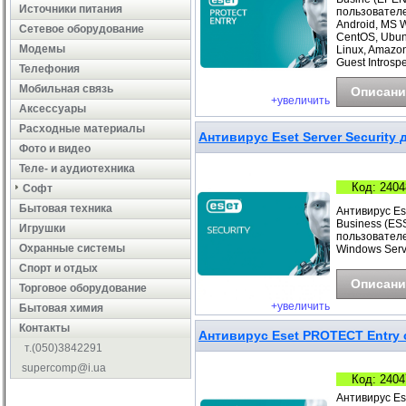
Источники питания
пользователе
Android, MS 
Сетевое оборудование
CentOS, Ubunt
Модемы
Linux, Amazo
Guest Introspe
Телефония
Мобильная связь
Описани
+увеличить
Аксессуары
Расходные материалы
Антивирус Eset Server Security д
Фото и видео
Теле- и аудиотехника
Код: 2404
Софт
Бытовая техника
Антивирус Ese
Business (ESS
Игрушки
пользователе
Охранные системы
Windows Serv
Cпорт и отдых
Описани
Торговое оборудование
+увеличить
Бытовая химия
Контакты
Антивирус Eset PROTECT Entry с
т.(050)3842291
supercomp@i.ua
Код: 2404
Антивирус Es