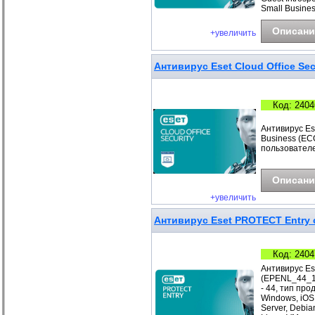
Small Busines
Описани
+увеличить
Антивирус Eset Cloud Office Sec
Код: 2404
Антивирус Ese
Business (ECO
пользователе
Описани
+увеличить
Антивирус Eset PROTECT Entry с
Код: 2404
Антивирус Es
(EPENL_44_1_
- 44, тип про
Windows, iOS
Server, Debia