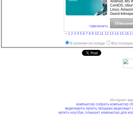
Android, MS 
CentOS, Ubunt
Linux, Amazo
Guest Introspe
Описани
+увеличить
«
1
2
3
4
5
6
7
8
9
10
11
12
13
14
15
16
1
В наличии на складе
Все позиции
Интернет-ма
компьютер
собрать компьютер
сб
видеокарты купить
продажа видеокарт
купить ноутбук, планшет
компьютер для иг