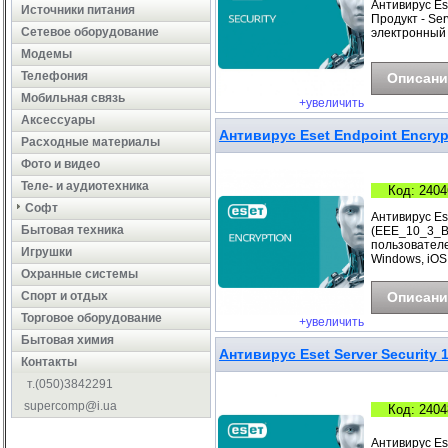
Антивирус Ese
Источники питания
Продукт - Ser
Сетевое оборудование
электронный 
Модемы
Телефония
Описани
Мобильная связь
+увеличить
Аксессуары
Антивирус Eset Endpoint Encryp
Расходные материалы
Фото и видео
Теле- и аудиотехника
Код: 2404
Софт
Антивирус Ese
Бытовая техника
(EEE_10_3_B)
пользователе
Игрушки
Windows, iOS
Охранные системы
Cпорт и отдых
Описани
Торговое оборудование
+увеличить
Бытовая химия
Антивирус Eset Server Security 
Контакты
т.(050)3842291
supercomp@i.ua
Код: 2404
Антивирус Es