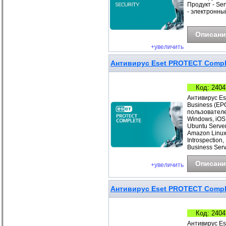
Продукт - Ser
- электронны
Описани
+увеличить
Антивирус Eset PROTECT Complet
Код: 2404
Антивирус Es
Business (EP
пользователе
Windows, iOS
Ubuntu Server
Amazon Linux
Introspection
Business Ser
Описани
+увеличить
Антивирус Eset PROTECT Comple
Код: 2404
Антивирус Es