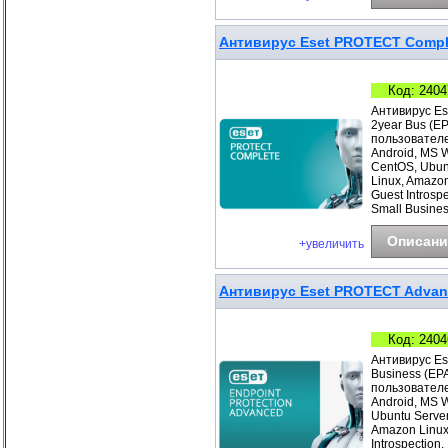
Антивирус Eset PROTECT Comple
Код: 2404
Антивирус Es
2year Bus (E
пользователе
Android, MS 
CentOS, Ubunt
Linux, Amazo
Guest Introsp
Small Busines
Описани
+увеличить
Антивирус Eset PROTECT Advance
Код: 2404
Антивирус Es
Business (EP
пользователе
Android, MS 
Ubuntu Server
Amazon Linux
Introspection,