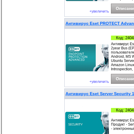
Описани
+увеличить
Антивирус Eset PROTECT Advanc
Код: 2404
Антивирус Es
2year Bus (E
пользователе
Android, MS 
Ubuntu Server
Amazon Linux
Introspection,
Описани
+увеличить
Антивирус Eset Server Security 
Код: 2404
Антивирус Es
Продукт - Ser
- электронны