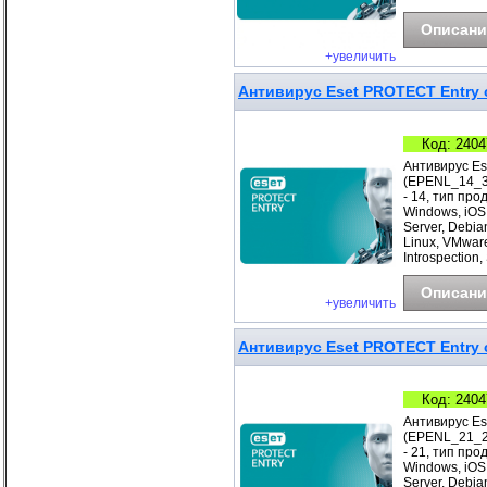
Описани
+увеличить
Антивирус Eset PROTECT Entry с
Код: 2404
Антивирус Es
(EPENL_14_3_
- 14, тип про
Windows, iOS
Server, Debia
Linux, VMwar
Introspection
Описани
+увеличить
Антивирус Eset PROTECT Entry с
Код: 2404
Антивирус Es
(EPENL_21_2_
- 21, тип про
Windows, iOS
Server, Debia