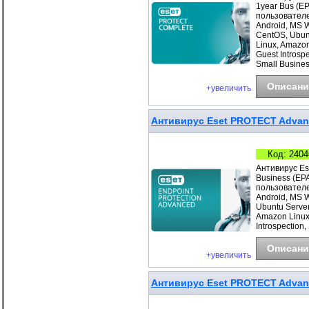
1year Bus (E
пользователе
Android, MS 
CentOS, Ubunt
Linux, Amazo
Guest Introsp
Small Busines
Описани
+увеличить
Антивирус Eset PROTECT Advance
Код: 2404
Антивирус Es
Business (EP
пользователе
Android, MS 
Ubuntu Server
Amazon Linux
Introspection,
Описани
+увеличить
Антивирус Eset PROTECT Advanc