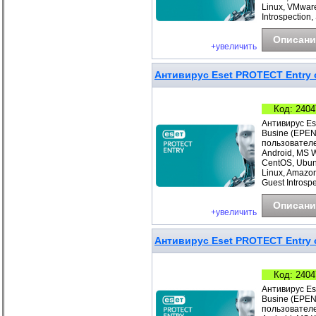
Linux, VMwar
Introspection
Описани
+увеличить
Антивирус Eset PROTECT Entry с
Код: 2404
Антивирус Es
Busine (EPEN
пользователе
Android, MS 
CentOS, Ubunt
Linux, Amazo
Guest Introspe
Описани
+увеличить
Антивирус Eset PROTECT Entry с
Код: 2404
Антивирус Es
Busine (EPEN
пользователе