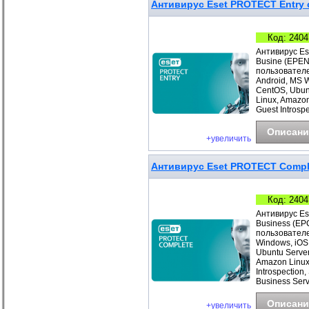
Антивирус Eset PROTECT Entry с
Код: 2404
Антивирус Es
Busine (EPEN
пользователе
Android, MS 
CentOS, Ubunt
Linux, Amazo
Guest Introspe
Описани
+увеличить
Антивирус Eset PROTECT Complet
Код: 2404
Антивирус Es
Business (EP
пользователе
Windows, iOS
Ubuntu Server
Amazon Linux
Introspection
Business Ser
Описани
+увеличить