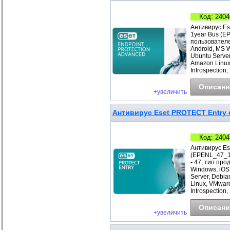
Код: 2404
Антивирус Es
1year Bus (E
пользователе
Android, MS 
Ubuntu Server
Amazon Linux
Introspection,
Описани
+увеличить
Антивирус Eset PROTECT Entry с
Код: 2404
Антивирус Es
(EPENL_47_1_
- 47, тип про
Windows, iOS
Server, Debia
Linux, VMwar
Introspection
Описани
+увеличить