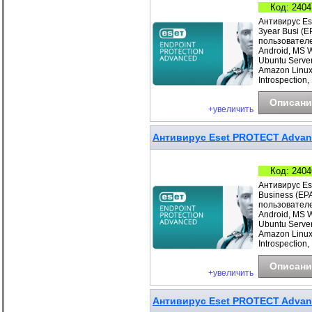
Код: 2404
Антивирус Es
3year Busi (
пользователе
Android, MS 
Ubuntu Server
Amazon Linux
Introspection,
Описани
+увеличить
Антивирус Eset PROTECT Advance
Код: 2404
Антивирус Es
Business (EP
пользователе
Android, MS 
Ubuntu Server
Amazon Linux
Introspection,
Описани
+увеличить
Антивирус Eset PROTECT Advanc