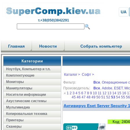
UA
т.+38(050)3842291
Главная
Новости
Собрать компьютер
Категории
Ноутбук, Компьютер и т.п.
Каталог >
Софт >
Комплектующие
Мониторы
Фильтр:
Все
,
Операционные 
Манипуляторы
Производитель:
Все
,
Adobe
,
ESET
,
Mic
«
1
2
3
4
5
6
7
8
9
10
11
12
13
14
15
16
1
Носители информации
45
46
47
48
49
50
51
52
53
54
55
5
Акустические системы
Антивирус Eset Server Security 
Мультимедиа
Копировальная техника
Принтеры
Код: 2404
Сканеры