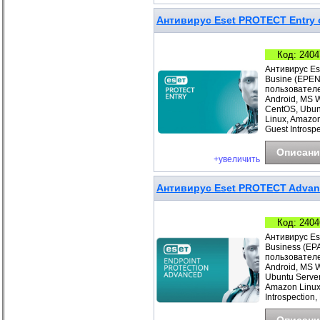
Антивирус Eset PROTECT Entry с
Код: 2404
Антивирус Es
Busine (EPEN
пользователе
Android, MS 
CentOS, Ubunt
Linux, Amazo
Guest Introspe
Описани
+увеличить
Антивирус Eset PROTECT Advance
Код: 2404
Антивирус Es
Business (EP
пользователе
Android, MS 
Ubuntu Server
Amazon Linux
Introspection,