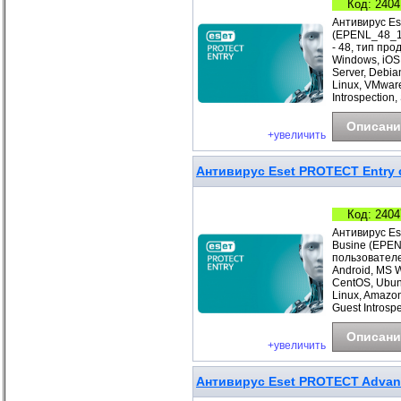
Код: 2404
Антивирус Es
(EPENL_48_1_
- 48, тип про
Windows, iOS
Server, Debia
Linux, VMwar
Introspection
Описани
+увеличить
Антивирус Eset PROTECT Entry с
Код: 2404
Антивирус Es
Busine (EPEN
пользователе
Android, MS 
CentOS, Ubunt
Linux, Amazo
Guest Introspe
Описани
+увеличить
Антивирус Eset PROTECT Advance