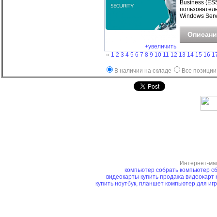
Business (ESS
пользователе
Windows Serv
Описани
+увеличить
«
1
2
3
4
5
6
7
8
9
10
11
12
13
14
15
16
1
В наличии на складе
Все позиции
Интернет-ма
компьютер
собрать компьютер
сб
видеокарты купить
продажа видеокарт
купить ноутбук, планшет
компьютер для иг