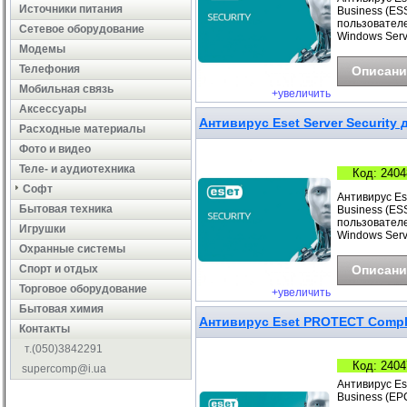
Источники питания
Business (ESS
пользователе
Сетевое оборудование
Windows Serv
Модемы
Телефония
Описани
Мобильная связь
+увеличить
Аксессуары
Антивирус Eset Server Security д
Расходные материалы
Фото и видео
Теле- и аудиотехника
Код: 2404
Софт
Антивирус Ese
Бытовая техника
Business (ESS
пользователе
Игрушки
Windows Serv
Охранные системы
Cпорт и отдых
Описани
Торговое оборудование
+увеличить
Бытовая химия
Антивирус Eset PROTECT Complet
Контакты
т.(050)3842291
Код: 2404
supercomp@i.ua
Антивирус Es
Business (EP