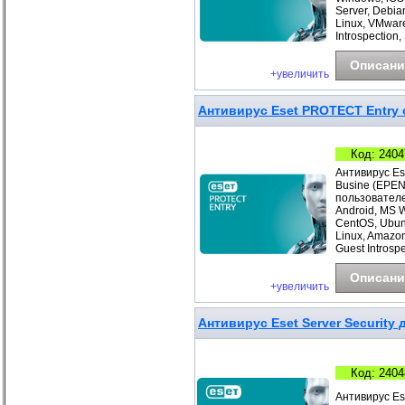
Server, Debia
Linux, VMwar
Introspection
Описани
+увеличить
Антивирус Eset PROTECT Entry с
Код: 2404
Антивирус Es
Busine (EPEN
пользователе
Android, MS 
CentOS, Ubunt
Linux, Amazo
Guest Introspe
Описани
+увеличить
Антивирус Eset Server Security д
Код: 2404
Антивирус Ese