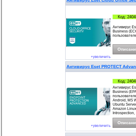
Антивирус Eset Cloud Office Sec
Код: 2404
Антивирус Ese
Business (ECO
пользователе
Описани
+увеличить
Антивирус Eset PROTECT Advance
Код: 2404
Антивирус Es
Business (EP
пользователе
Android, MS 
Ubuntu Server
Amazon Linux
Introspection,
Описани
+увеличить