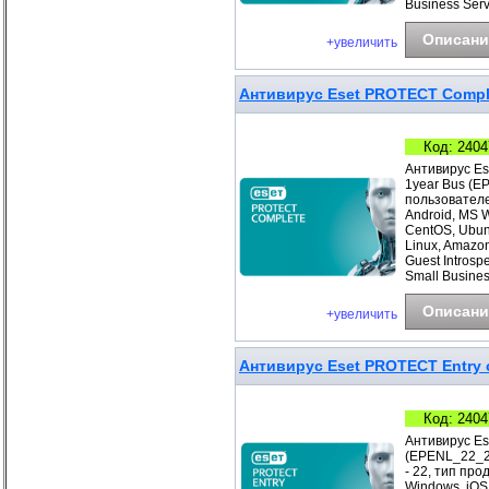
Business Ser
Описани
+увеличить
Антивирус Eset PROTECT Comple
Код: 2404
Антивирус Es
1year Bus (E
пользователе
Android, MS 
CentOS, Ubunt
Linux, Amazo
Guest Introsp
Small Busines
Описани
+увеличить
Антивирус Eset PROTECT Entry с
Код: 2404
Антивирус Es
(EPENL_22_2_
- 22, тип про
Windows, iOS