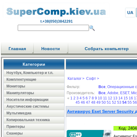
UA
т.+38(050)3842291
Главная
Новости
Собрать компьютер
Категории
Ноутбук, Компьютер и т.п.
Каталог >
Софт >
Комплектующие
Мониторы
Фильтр:
Все
,
Операционные 
Манипуляторы
Производитель:
Все
,
Adobe
,
ESET
,
Mic
«
1
2
3
4
5
6
7
8
9
10
11
12
13
14
15
16
1
Носители информации
45
46
47
48
49
50
51
52
53
54
55
5
Акустические системы
Антивирус Eset Server Security д
Мультимедиа
Копировальная техника
Принтеры
Код: 2404
Сканеры
Антивирус Ese