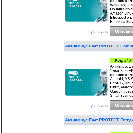
пользователе
Windows, iOS
Ubuntu Server
Amazon Linux
Introspection
Business Ser
Описани
+увеличить
Антивирус Eset PROTECT Comple
Код: 2404
Антивирус Es
1year Bus (E
пользователе
Android, MS 
CentOS, Ubunt
Linux, Amazo
Guest Introsp
Small Busines
Описани
+увеличить
Антивирус Eset PROTECT Entry с