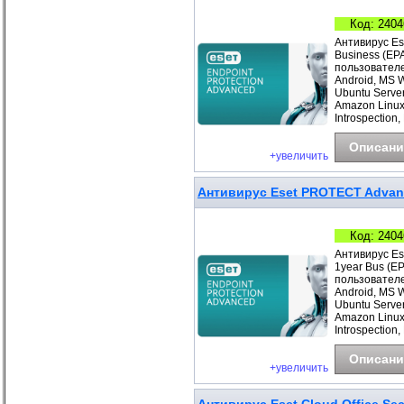
Код: 2404
Антивирус Es
Business (EP
пользователе
Android, MS 
Ubuntu Server
Amazon Linux
Introspection,
Описани
+увеличить
Антивирус Eset PROTECT Advanc
Код: 2404
Антивирус Es
1year Bus (E
пользователе
Android, MS 
Ubuntu Server
Amazon Linux
Introspection,
Описани
+увеличить