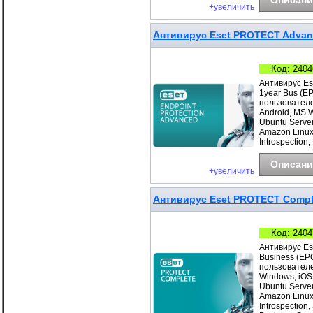
Описани
+увеличить
Антивирус Eset PROTECT Advanc
Код: 2404
Антивирус Es
1year Bus (E
пользователе
Android, MS 
Ubuntu Server
Amazon Linux
Introspection,
Описани
+увеличить
Антивирус Eset PROTECT Complet
Код: 2404
Антивирус Es
Business (EP
пользователе
Windows, iOS
Ubuntu Server
Amazon Linux
Introspection