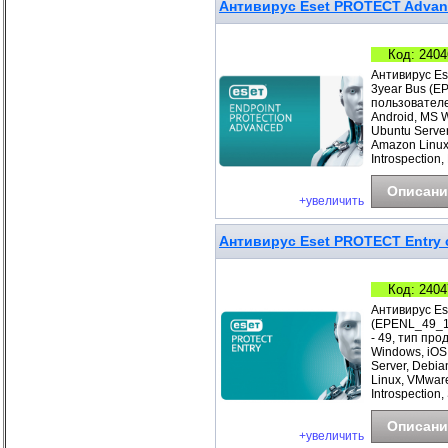
Антивирус Eset PROTECT Advanc
Код: 2404
Антивирус Es
3year Bus (E
пользователе
Android, MS 
Ubuntu Server
Amazon Linux
Introspection,
Описани
+увеличить
Антивирус Eset PROTECT Entry с
Код: 2404
Антивирус Es
(EPENL_49_1_
- 49, тип про
Windows, iOS
Server, Debia
Linux, VMwar
Introspection
Описани
+увеличить