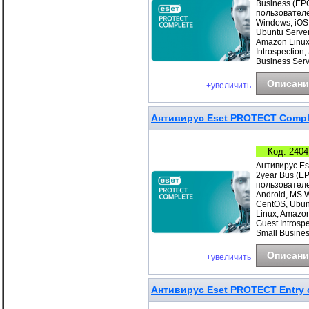
Business (EP
пользователе
Windows, iOS
Ubuntu Server
Amazon Linux
Introspection
Business Ser
Описани
+увеличить
Антивирус Eset PROTECT Comple
Код: 2404
Антивирус Es
2year Bus (E
пользователе
Android, MS 
CentOS, Ubunt
Linux, Amazo
Guest Introsp
Small Busines
Описани
+увеличить
Антивирус Eset PROTECT Entry с