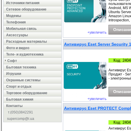
Источники питания
пользователе
Android, MS 
Сетевое оборудование
Ubuntu Server
Модемы
Amazon Linux
Introspection,
Телефония
Мобильная связь
Описани
+увеличить
Аксессуары
Расходные материалы
Антивирус Eset Server Security 
Фото и видео
Теле- и аудиотехника
Код: 2404
Софт
Бытовая техника
Антивирус Es
Игрушки
Продукт - Ser
- электронны
Охранные системы
Cпорт и отдых
Описани
Торговое оборудование
+увеличить
Бытовая химия
Контакты
Антивирус Eset PROTECT Complet
т.(050)3842291
supercomp@i.ua
Код: 2404
Антивирус Es