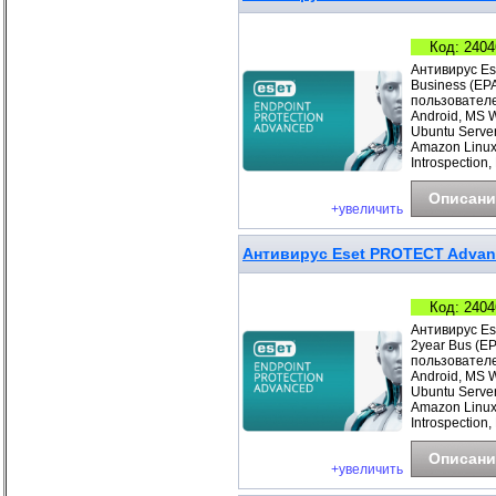
Код: 2404
Антивирус Es
Business (EP
пользователе
Android, MS 
Ubuntu Server
Amazon Linux
Introspection,
Описани
+увеличить
Антивирус Eset PROTECT Advanc
Код: 2404
Антивирус Es
2year Bus (E
пользователе
Android, MS 
Ubuntu Server
Amazon Linux
Introspection,
Описани
+увеличить