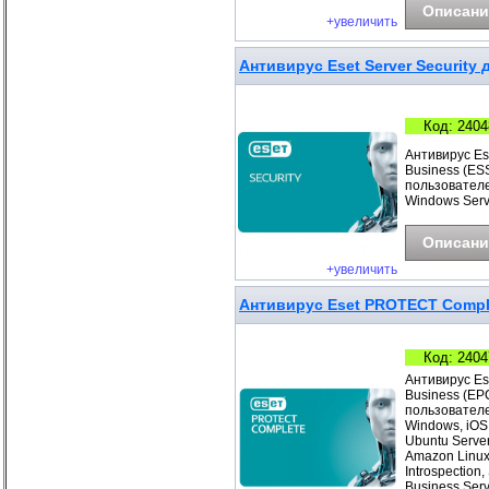
Описани
+увеличить
Антивирус Eset Server Security д
Код: 2404
Антивирус Ese
Business (ESS
пользователе
Windows Serv
Описани
+увеличить
Антивирус Eset PROTECT Complet
Код: 2404
Антивирус Es
Business (EP
пользователе
Windows, iOS
Ubuntu Server
Amazon Linux
Introspection
Business Ser