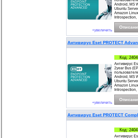
пользователе
Android, MS 
Ubuntu Server
Amazon Linux
Introspection,
Описани
+увеличить
Антивирус Eset PROTECT Advanc
Код: 2404
Антивирус Es
2year Bus (E
пользователе
Android, MS 
Ubuntu Server
Amazon Linux
Introspection,
Описани
+увеличить
Антивирус Eset PROTECT Complet
Код: 2404
Антивирус Es