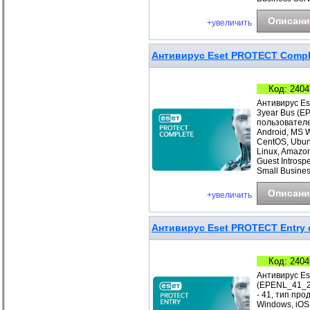
Описани
+увеличить
Антивирус Eset PROTECT Comple
Код: 2404
Антивирус Es
3year Bus (E
пользователе
Android, MS 
CentOS, Ubunt
Linux, Amazo
Guest Introsp
Small Busines
Описани
+увеличить
Антивирус Eset PROTECT Entry с
Код: 2404
Антивирус Es
(EPENL_41_2_
- 41, тип про
Windows, iOS