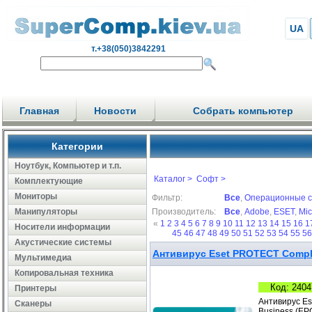
UA
т.+38(050)3842291
Главная
Новости
Собрать компьютер
Категории
Ноутбук, Компьютер и т.п.
Каталог >
Софт >
Комплектующие
Мониторы
Фильтр:
Все
,
Операционные 
Манипуляторы
Производитель:
Все
,
Adobe
,
ESET
,
Mic
«
1
2
3
4
5
6
7
8
9
10
11
12
13
14
15
16
1
Носители информации
45
46
47
48
49
50
51
52
53
54
55
5
Акустические системы
Антивирус Eset PROTECT Complet
Мультимедиа
Копировальная техника
Код: 2404
Принтеры
Антивирус Es
Сканеры
Business (EP