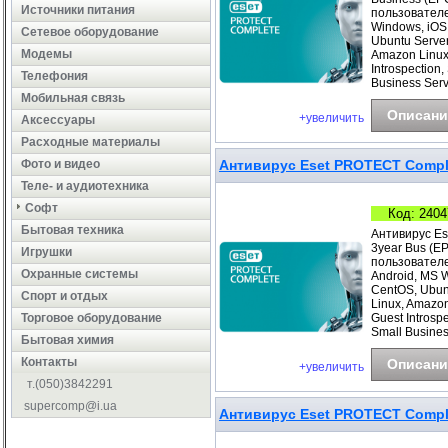
Источники питания
пользователе
Windows, iOS
Сетевое оборудование
Ubuntu Server
Модемы
Amazon Linux
Introspection
Телефония
Business Ser
Мобильная связь
Описани
+увеличить
Аксессуары
Расходные материалы
Фото и видео
Антивирус Eset PROTECT Comple
Теле- и аудиотехника
Софт
Код: 2404
Бытовая техника
Антивирус Es
3year Bus (E
Игрушки
пользователе
Охранные системы
Android, MS 
CentOS, Ubunt
Cпорт и отдых
Linux, Amazo
Торговое оборудование
Guest Introsp
Small Busines
Бытовая химия
Контакты
Описани
+увеличить
т.(050)3842291
supercomp@i.ua
Антивирус Eset PROTECT Comple