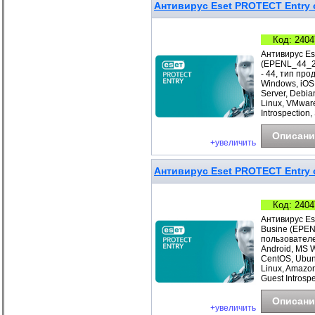
Антивирус Eset PROTECT Entry с
Код: 2404
Антивирус Es
(EPENL_44_2_
- 44, тип про
Windows, iOS
Server, Debia
Linux, VMwar
Introspection
Описани
+увеличить
Антивирус Eset PROTECT Entry с
Код: 2404
Антивирус Es
Busine (EPEN
пользователе
Android, MS 
CentOS, Ubunt
Linux, Amazo
Guest Introspe
Описани
+увеличить