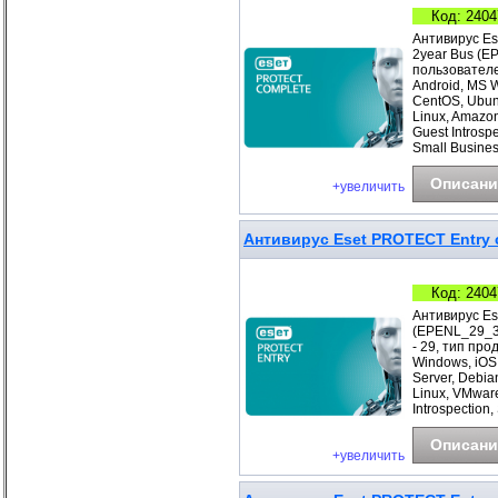
Код: 2404
Антивирус Es
2year Bus (E
пользователе
Android, MS 
CentOS, Ubunt
Linux, Amazo
Guest Introsp
Small Busines
Описани
+увеличить
Антивирус Eset PROTECT Entry с
Код: 2404
Антивирус Es
(EPENL_29_3_
- 29, тип про
Windows, iOS
Server, Debia
Linux, VMwar
Introspection
Описани
+увеличить