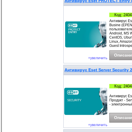
Антивирус Eset PROTECT Entry с
Код: 2404
Антивирус Es
Busine (EPEN
пользователе
Android, MS 
CentOS, Ubunt
Linux, Amazo
Guest Introspe
Описани
+увеличить
Антивирус Eset Server Security 
Код: 2404
Антивирус Es
Продукт - Ser
- электронны
Описани
+увеличить