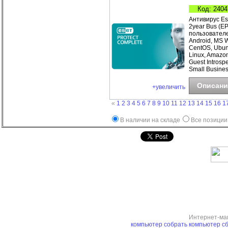
Код: 2404
Антивирус Es
2year Bus (E
пользователе
Android, MS 
CentOS, Ubunt
Linux, Amazo
Guest Introsp
Small Busines
Описани
+увеличить
«
1
2
3
4
5
6
7
8
9
10
11
12
13
14
15
16
1
В наличии на складе
Все позиции
Интернет-ма
компьютер
собрать компьютер
сб