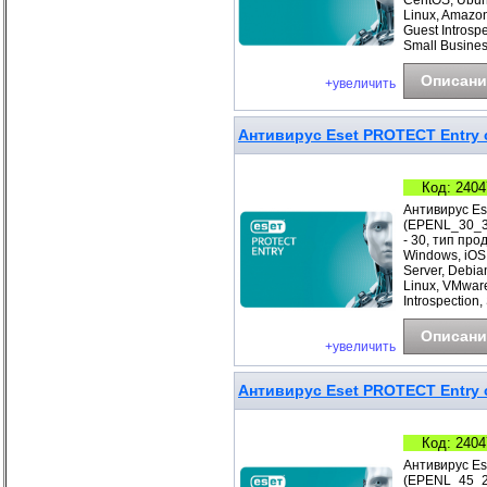
CentOS, Ubunt
Linux, Amazo
Guest Introsp
Small Busines
Описани
+увеличить
Антивирус Eset PROTECT Entry с
Код: 2404
Антивирус Es
(EPENL_30_3_
- 30, тип про
Windows, iOS
Server, Debia
Linux, VMwar
Introspection
Описани
+увеличить
Антивирус Eset PROTECT Entry с
Код: 2404
Антивирус Es
(EPENL_45_2_