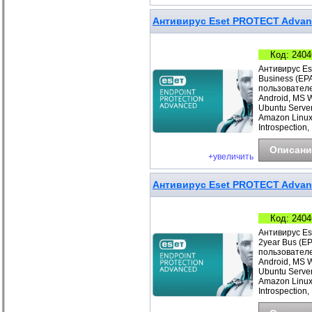
Антивирус Eset PROTECT Advance
Код: 2404
Антивирус Es
Business (EP
пользователе
Android, MS 
Ubuntu Server
Amazon Linux
Introspection,
Описани
+увеличить
Антивирус Eset PROTECT Advanc
Код: 2404
Антивирус Es
2year Bus (E
пользователе
Android, MS 
Ubuntu Server
Amazon Linux
Introspection,