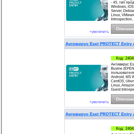
- 45, тип про
Windows, iOS
Server, Debia
Linux, VMwar
Introspection
Описани
+увеличить
Антивирус Eset PROTECT Entry с
Код: 2404
Антивирус Es
Busine (EPEN
пользователе
Android, MS 
CentOS, Ubunt
Linux, Amazo
Guest Introspe
Описани
+увеличить
Антивирус Eset PROTECT Entry с
Код: 2404