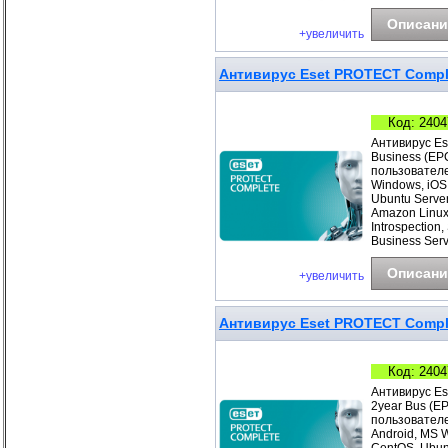
Описани
+увеличить
Антивирус Eset PROTECT Complet
Код: 2404
Антивирус Es
Business (EP
пользователе
Windows, iOS
Ubuntu Server
Amazon Linux
Introspection
Business Ser
Описани
+увеличить
Антивирус Eset PROTECT Comple
Код: 2404
Антивирус Es
2year Bus (E
пользователе
Android, MS 