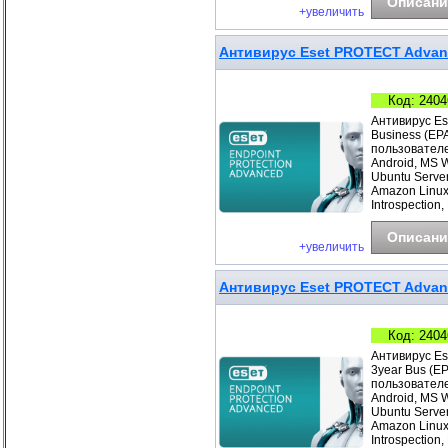
Описани
+увеличить
Антивирус Eset PROTECT Advance
Код: 2404
Антивирус Es
Business (EP
пользователе
Android, MS 
Ubuntu Server
Amazon Linux
Introspection,
Описани
+увеличить
Антивирус Eset PROTECT Advanc
Код: 2404
Антивирус Es
3year Bus (E
пользователе
Android, MS 
Ubuntu Server
Amazon Linux
Introspection,