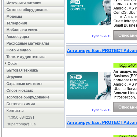
Источники питания
пользователе
Android, MS 
Сетевое оборудование
CentOS, Ubunt
Модемы
Linux, Amazo
Guest Introsp
Телефония
Small Busines
Мобильная связь
Описани
+увеличить
Аксессуары
Расходные материалы
Фото и видео
Антивирус Eset PROTECT Advance
Теле- и аудиотехника
Софт
Код: 2404
Бытовая техника
Антивирус Es
Business (EP
Игрушки
пользователе
Охранные системы
Android, MS 
Ubuntu Server
Cпорт и отдых
Amazon Linux
Торговое оборудование
Introspection,
Бытовая химия
Описани
+увеличить
Контакты
т.(050)3842291
Антивирус Eset PROTECT Advanc
supercomp@i.ua