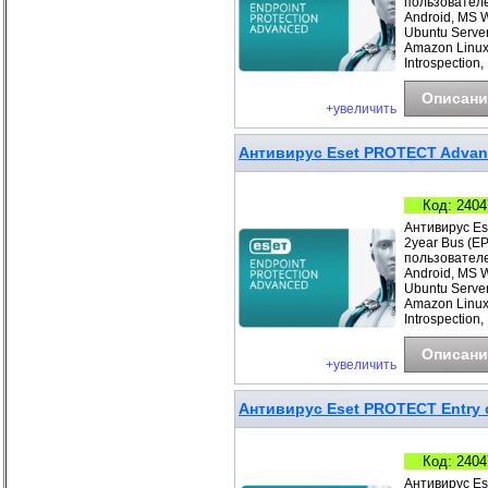
пользователе
Android, MS 
Ubuntu Server
Amazon Linux
Introspection,
Описани
+увеличить
Антивирус Eset PROTECT Advanc
Код: 2404
Антивирус Es
2year Bus (E
пользователе
Android, MS 
Ubuntu Server
Amazon Linux
Introspection,
Описани
+увеличить
Антивирус Eset PROTECT Entry с
Код: 2404
Антивирус Es