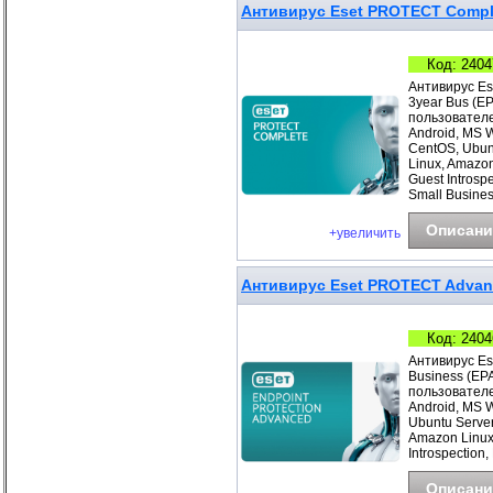
Антивирус Eset PROTECT Comple
Код: 2404
Антивирус Es
3year Bus (E
пользователе
Android, MS 
CentOS, Ubunt
Linux, Amazo
Guest Introsp
Small Busines
Описани
+увеличить
Антивирус Eset PROTECT Advance
Код: 2404
Антивирус Es
Business (EP
пользователе
Android, MS 
Ubuntu Server
Amazon Linux
Introspection,
Описани