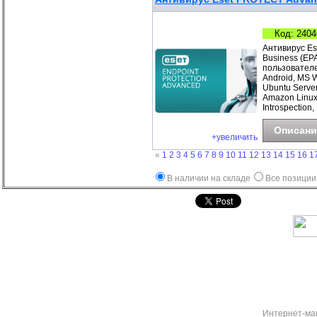
Код: 2404
Антивирус Es
Business (EP
пользователе
Android, MS 
Ubuntu Server
Amazon Linux
Introspection,
Описани
+увеличить
«
1
2
3
4
5
6
7
8
9
10
11
12
13
14
15
16
1
В наличии на складе
Все позиции
Интернет-ма