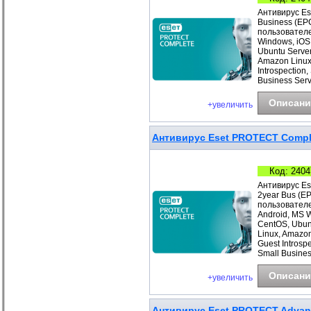
Антивирус Es
Business (EP
пользователе
Windows, iOS
Ubuntu Server
Amazon Linux
Introspection
Business Ser
Описани
+увеличить
Антивирус Eset PROTECT Comple
Код: 2404
Антивирус Es
2year Bus (E
пользователе
Android, MS 
CentOS, Ubunt
Linux, Amazo
Guest Introsp
Small Busines
Описани
+увеличить
Антивирус Eset PROTECT Advance