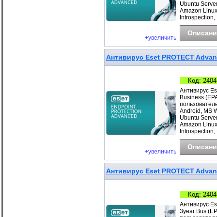
Ubuntu Server
Amazon Linux
Introspection,
Описани
+увеличить
Антивирус Eset PROTECT Advance
Код: 2404
Антивирус Es
Business (EP
пользователе
Android, MS 
Ubuntu Server
Amazon Linux
Introspection,
Описани
+увеличить
Антивирус Eset PROTECT Advanc
Код: 2404
Антивирус Es
3year Bus (E