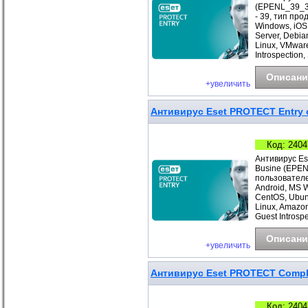
(EPENL_39_3_
- 39, тип про
Windows, iOS
Server, Debia
Linux, VMwar
Introspection
Описани
+увеличить
Антивирус Eset PROTECT Entry с
Код: 2404
Антивирус Es
Busine (EPEN
пользователе
Android, MS 
CentOS, Ubunt
Linux, Amazo
Guest Introspe
Описани
+увеличить
Антивирус Eset PROTECT Complet
Код: 2404