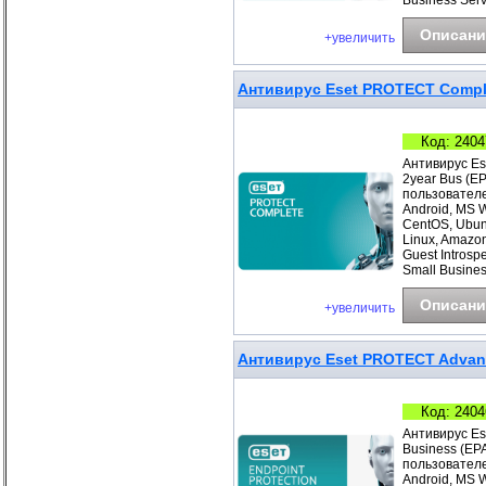
Business Ser
Описани
+увеличить
Антивирус Eset PROTECT Comple
Код: 2404
Антивирус Es
2year Bus (E
пользователе
Android, MS 
CentOS, Ubunt
Linux, Amazo
Guest Introsp
Small Busines
Описани
+увеличить
Антивирус Eset PROTECT Advance
Код: 2404
Антивирус Es
Business (EP
пользователе
Android, MS 