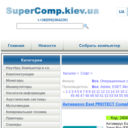
UA
т.+38(050)3842291
Главная
Новости
Собрать компьютер
Категории
Ноутбук, Компьютер и т.п.
Каталог >
Софт >
Комплектующие
Мониторы
Фильтр:
Все
,
Операционные 
Манипуляторы
Производитель:
Все
,
Adobe
,
ESET
,
Mic
«
1
2
3
4
5
6
7
8
9
10
11
12
13
14
15
16
1
Носители информации
45
46
47
48
49
50
51
52
53
54
55
5
Акустические системы
Антивирус Eset PROTECT Comple
Мультимедиа
Копировальная техника
Код: 2404
Принтеры
Антивирус Es
Сканеры
2year Bus (E