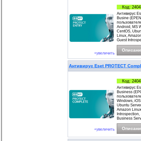
Код: 2404
Антивирус Es
Busine (EPEN
пользователе
Android, MS 
CentOS, Ubunt
Linux, Amazo
Guest Introspe
Описани
+увеличить
Антивирус Eset PROTECT Complet
Код: 2404
Антивирус Es
Business (EP
пользователе
Windows, iOS
Ubuntu Server
Amazon Linux
Introspection
Business Ser
Описани
+увеличить