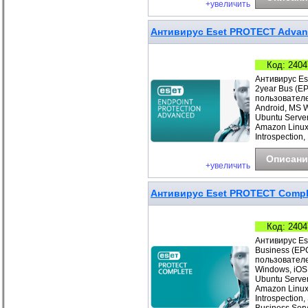
+увеличить
Антивирус Eset PROTECT Advanc
Код: 2404
Антивирус Es
2year Bus (E
пользователе
Android, MS 
Ubuntu Server
Amazon Linux
Introspection,
Описани
+увеличить
Антивирус Eset PROTECT Complet
Код: 2404
Антивирус Es
Business (EP
пользователе
Windows, iOS
Ubuntu Server
Amazon Linux
Introspection