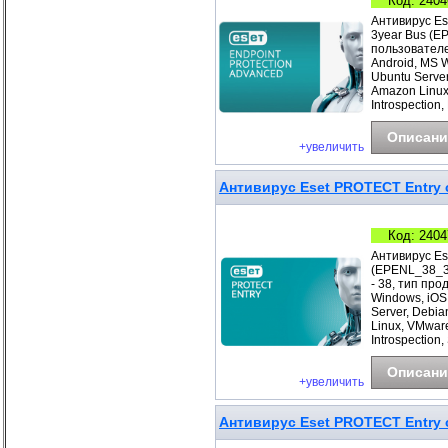
Код: 2404
Антивирус Es
3year Bus (E
пользователе
Android, MS 
Ubuntu Server
Amazon Linux
Introspection,
Описани
+увеличить
Антивирус Eset PROTECT Entry с
Код: 2404
Антивирус Es
(EPENL_38_3_
- 38, тип про
Windows, iOS
Server, Debia
Linux, VMwar
Introspection
Описани
+увеличить
Антивирус Eset PROTECT Entry с