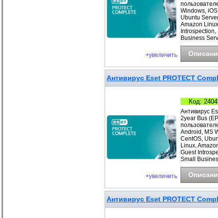
пользователе
Windows, iOS
Ubuntu Server
Amazon Linux
Introspection
Business Ser
Описани
+увеличить
Антивирус Eset PROTECT Comple
Код: 2404
Антивирус Es
2year Bus (E
пользователе
Android, MS 
CentOS, Ubunt
Linux, Amazo
Guest Introsp
Small Busines
Описани
+увеличить
Антивирус Eset PROTECT Complet