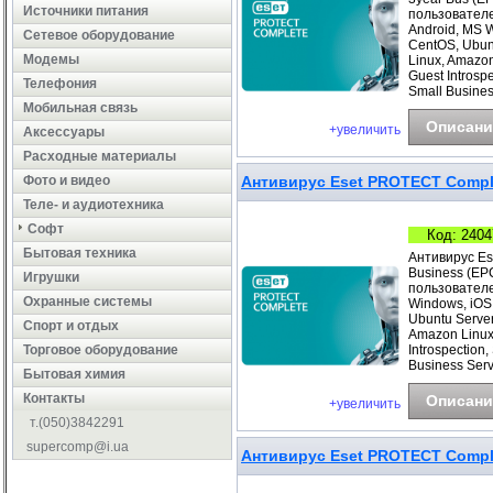
Источники питания
пользователе
Android, MS 
Сетевое оборудование
CentOS, Ubunt
Модемы
Linux, Amazo
Guest Introsp
Телефония
Small Busines
Мобильная связь
Описани
+увеличить
Аксессуары
Расходные материалы
Фото и видео
Антивирус Eset PROTECT Complet
Теле- и аудиотехника
Софт
Код: 2404
Бытовая техника
Антивирус Es
Business (EP
Игрушки
пользователе
Охранные системы
Windows, iOS
Ubuntu Server
Cпорт и отдых
Amazon Linux
Торговое оборудование
Introspection
Business Ser
Бытовая химия
Контакты
Описани
+увеличить
т.(050)3842291
supercomp@i.ua
Антивирус Eset PROTECT Comple