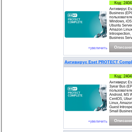
Код: 2404
Антивирус Es
Business (EP
пользователе
Windows, iOS
Ubuntu Server
Amazon Linux
Introspection
Business Ser
Описани
+увеличить
Антивирус Eset PROTECT Comple
Код: 2404
Антивирус Es
3year Bus (E
пользователе
Android, MS 
CentOS, Ubunt
Linux, Amazo
Guest Introsp
Small Busines
Описани
+увеличить