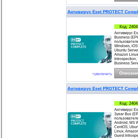
Антивирус Eset PROTECT Complet
Код: 2404
Антивирус Es
Business (EP
пользователе
Windows, iOS
Ubuntu Server
Amazon Linux
Introspection
Business Ser
Описани
+увеличить
Антивирус Eset PROTECT Comple
Код: 2404
Антивирус Es
3year Bus (E
пользователе
Android, MS 
CentOS, Ubunt
Linux, Amazo
Guest Introsp