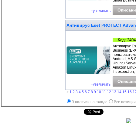
Small Busines
Описани
+увеличить
Антивирус Eset PROTECT Advance
Код: 2404
Антивирус Es
Business (EP
пользователе
Android, MS 
Ubuntu Server
Amazon Linux
Introspection,
Описани
+увеличить
«
1
2
3
4
5
6
7
8
9
10
11
12
13
14
15
16
1
В наличии на складе
Все позиции