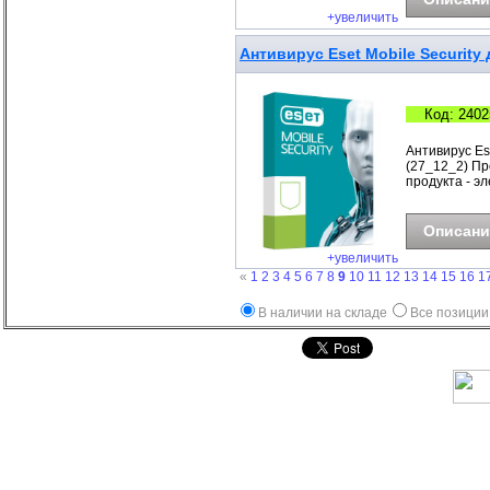
+увеличить
Антивирус Eset Mobile Security 
Код: 2402
Антивирус Ese
(27_12_2) Про
продукта - э
Описани
+увеличить
«
1
2
3
4
5
6
7
8
9
10
11
12
13
14
15
16
1
В наличии на складе
Все позиции