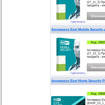
(27_11_2) Про
продукта - э
Описани
+увеличить
Антивирус Eset Mobile Security 
Код: 2402
Антивирус Ese
(27_22_1) Про
продукта - э
Описани
+увеличить
Антивирус Eset Home Security P
Код: 2404
Антивирус Es
(EHSP_13_1_B