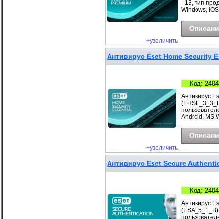
- 13, тип про
Windows, iOS
Описани
+увеличить
Антивирус Eset Home Security Es
Код: 2404
Антивирус Ese
(EHSE_3_3_B)
пользователе
Android, MS 
Описани
+увеличить
Антивирус Eset Secure Authentic
Код: 2404
Антивирус Ese
(ESA_5_1_B) П
пользователе