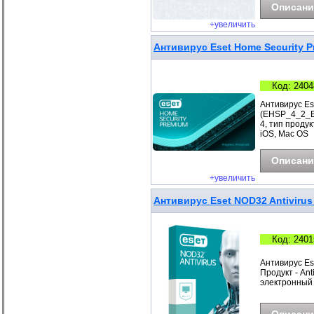
Описани
+увеличить
Антивирус Eset Home Security P
Код: 2404
Антивирус Es
(EHSP_4_2_B)
4, тип проду
iOS, Mac OS
Описани
+увеличить
Антивирус Eset NOD32 Antivirus 
Код: 2401
Антивирус Es
Продукт - Ant
электронный