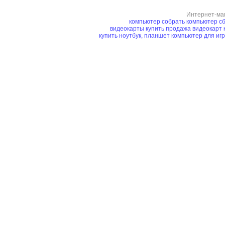
Интернет-ма
компьютер
собрать компьютер
сб
видеокарты купить
продажа видеокарт
купить ноутбук, планшет
компьютер для иг