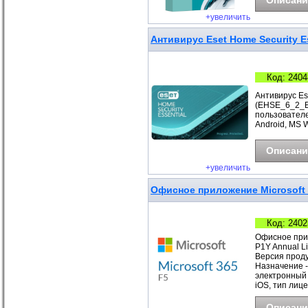
Описани
+увеличить
Антивирус Eset Home Security Es
Код: 2404
Антивирус Ese
(EHSE_6_2_B)
пользователе
Android, MS 
Описани
+увеличить
Офисное приложение Microsoft 3
Код: 2402
Офисное прил
P1Y Annual L
Версия продук
Назначение -
электронный 
iOS, тип лиц
Описани