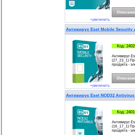
Описани
+увеличить
Антивирус Eset Mobile Security 
Код: 2402
Антивирус Ese
(27_23_1) Про
продукта - э
Описани
+увеличить
Антивирус Eset NOD32 Antivirus 
Код: 2401
Антивирус Es
(16_17_1) Про
продукта - э