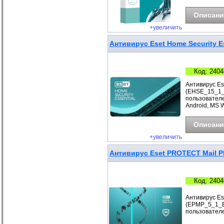
Описани
+увеличить
Антивирус Eset Home Security Es
Код: 2404
Антивирус Ese
(EHSE_15_1_B
пользователе
Android, MS 
Описани
+увеличить
Антивирус Eset PROTECT Mail Pl
Код: 2404
Антивирус Es
(EPMP_5_1_B)
пользователе