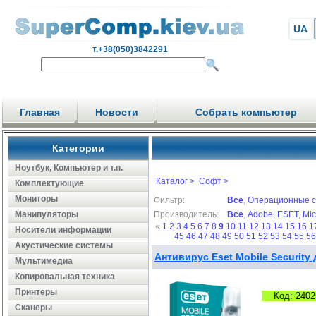
UA
т.+38(050)3842291
Главная
Новости
Собрать компьютер
Категории
Ноутбук, Компьютер и т.п.
Каталог >
Софт >
Комплектующие
Мониторы
Фильтр:
Все
,
Операционные 
Манипуляторы
Производитель:
Все
,
Adobe
,
ESET
,
Mic
«
1
2
3
4
5
6
7
8
9
10
11
12
13
14
15
16
1
Носители информации
45
46
47
48
49
50
51
52
53
54
55
5
Акустические системы
Антивирус Eset Mobile Security 
Мультимедиа
Копировальная техника
Принтеры
Код: 2402
Сканеры