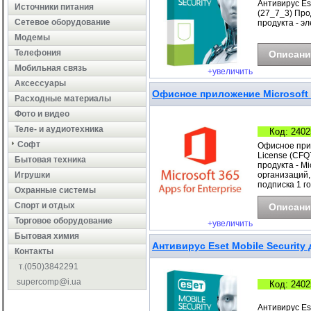
Антивирус Ese
Источники питания
(27_7_3) Прод
Сетевое оборудование
продукта - э
Модемы
Телефония
Описани
Мобильная связь
+увеличить
Аксессуары
Офисное приложение Microsoft 3
Расходные материалы
Фото и видео
Теле- и аудиотехника
Код: 2402
Софт
Офисное прил
License (CFQ
Бытовая техника
продукта - Mi
Игрушки
организаций,
подписка 1 г
Охранные системы
Cпорт и отдых
Описани
Торговое оборудование
+увеличить
Бытовая химия
Антивирус Eset Mobile Security 
Контакты
т.(050)3842291
supercomp@i.ua
Код: 2402
Антивирус Ese