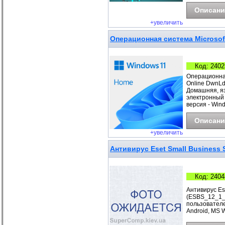
Описани
+увеличить
Операционная система Microsoft
Код: 2402
Операционная
Online DwnLd
Домашняя, яз
электронный 
версия - Win
Описани
+увеличить
Антивирус Eset Small Business S
Код: 2404
Антивирус Ese
(ESBS_12_1_B
пользователе
Android, MS 