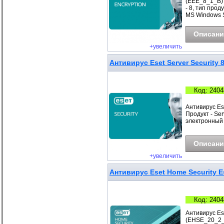
(EEE_8_1_B) 
- 8, тип про
MS Windows 
Описани
+увеличить
Антивирус Eset Server Security 
Код: 2404
Антивирус Ese
Продукт - Ser
электронный 
Описани
+увеличить
Антивирус Eset Home Security Es
Код: 2404
Антивирус Ese
(EHSE_20_2_B