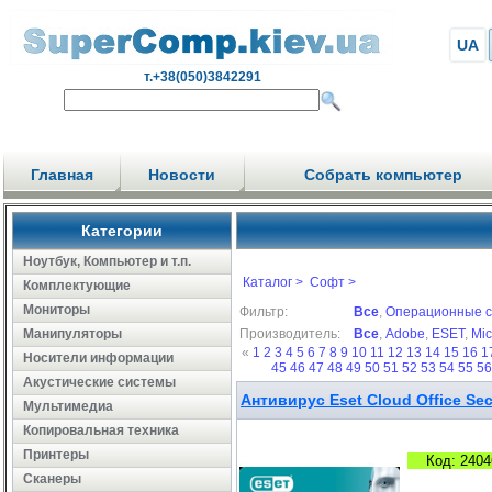
UA
т.+38(050)3842291
Главная
Новости
Собрать компьютер
Категории
Ноутбук, Компьютер и т.п.
Каталог >
Софт >
Комплектующие
Мониторы
Фильтр:
Все
,
Операционные 
Манипуляторы
Производитель:
Все
,
Adobe
,
ESET
,
Mic
«
1
2
3
4
5
6
7
8
9
10
11
12
13
14
15
16
1
Носители информации
45
46
47
48
49
50
51
52
53
54
55
5
Акустические системы
Антивирус Eset Cloud Office Sec
Мультимедиа
Копировальная техника
Принтеры
Код: 2404
Сканеры