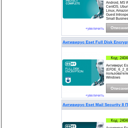
Android, MS 
CentOS, Ubunt
Linux, Amazo
Guest Introsp
Small Busines
Описани
+увеличить
Антивирус Eset Full Disk Encryp
Код: 2404
Антивирус Ese
(EFDE_6_2_B) 
пользователе
Windows
Описани
+увеличить
Антивирус Eset Mail Security 8 
Код: 2404