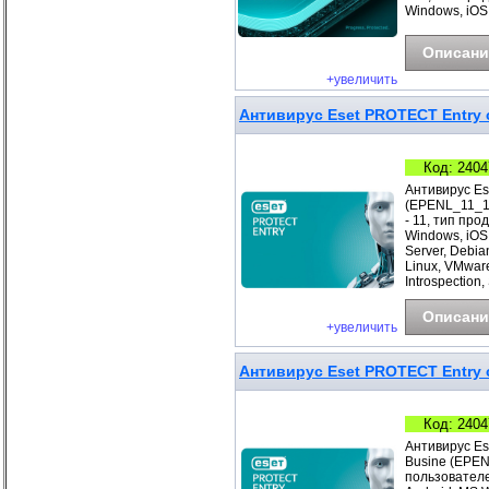
Windows, iOS
Описани
+увеличить
Антивирус Eset PROTECT Entry с
Код: 2404
Антивирус Es
(EPENL_11_1_
- 11, тип про
Windows, iOS
Server, Debia
Linux, VMwar
Introspection
Описани
+увеличить
Антивирус Eset PROTECT Entry с
Код: 2404
Антивирус Es
Busine (EPEN
пользователе