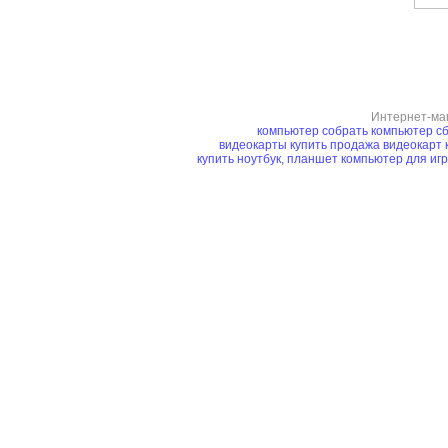
Интернет-ма
компьютер
собрать компьютер
сб
видеокарты купить
продажа видеокарт
купить ноутбук, планшет
компьютер для иг