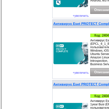
Android, MS 
Описани
+увеличить
Антивирус Eset PROTECT Complet
Код: 2404
Антивирус Es
(EPCL_6_1_B)
пользователе
Windows, iOS
Ubuntu Server
Amazon Linux
Introspection
Business Ser
Описани
+увеличить
Антивирус Eset PROTECT Complet
Код: 2404
Антивирус Es
1year Busi (
пользователе