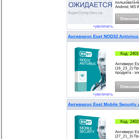
пользователе
Android, MS 
Описани
+увеличить
Антивирус Eset NOD32 Antivirus 
Код: 2401
Антивирус Es
(16_23_2) Про
продукта - э
Описани
+увеличить
Антивирус Eset Mobile Security 
Код: 2402
Антивирус Ese
(27_21_3) Про