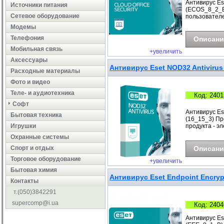
Антивирус Ese
Источники питания
(ECOS_8_2_B) 
Сетевое оборудование
пользователе
Модемы
Телефония
Описани
Мобильная связь
+увеличить
Аксессуары
Антивирус Eset NOD32 Antivirus 
Расходные материалы
Фото и видео
Теле- и аудиотехника
Код: 2401
Софт
Антивирус Es
Бытовая техника
(16_15_3) Про
Игрушки
продукта - э
Охранные системы
Cпорт и отдых
Описани
Торговое оборудование
+увеличить
Бытовая химия
Антивирус Eset Endpoint Encryp
Контакты
т.(050)3842291
supercomp@i.ua
Код: 2404
Антивирус Ese