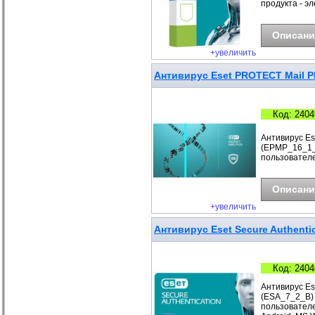
продукта - э
Описани
+увеличить
Антивирус Eset PROTECT Mail Pl
Код: 2404
Антивирус Es
(EPMP_16_1_B
пользователе
Описани
+увеличить
Антивирус Eset Secure Authentic
Код: 2404
Антивирус Ese
(ESA_7_2_B) П
пользователе