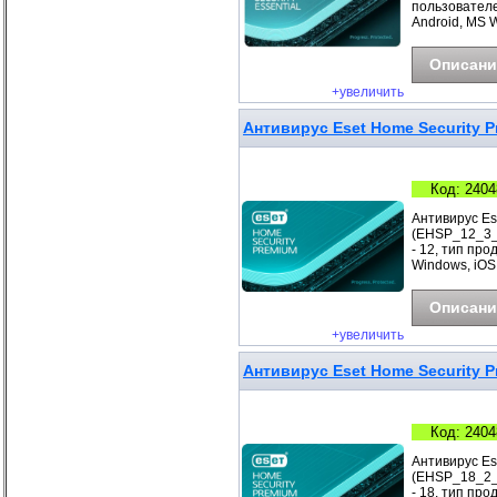
пользователе
Android, MS 
Описани
+увеличить
Антивирус Eset Home Security P
Код: 2404
Антивирус Es
(EHSP_12_3_B
- 12, тип про
Windows, iOS
Описани
+увеличить
Антивирус Eset Home Security P
Код: 2404
Антивирус Es
(EHSP_18_2_B
- 18, тип про