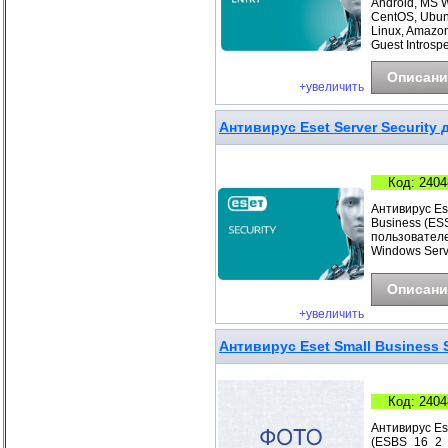
Android, MS 
CentOS, Ubunt
Linux, Amazo
Guest Introspe
Описани
+увеличить
Антивирус Eset Server Security д
Код: 2404
Антивирус Ese
Business (ESS
пользователе
Windows Serv
Описани
+увеличить
Антивирус Eset Small Business S
Код: 2404
Антивирус Ese
(ESBS_16_2_B