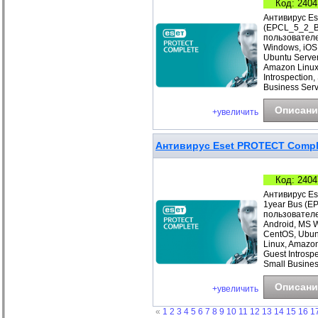
Код: 2404
Антивирус Es
(EPCL_5_2_B)
пользователе
Windows, iOS
Ubuntu Server
Amazon Linux
Introspection
Business Ser
Описани
+увеличить
Антивирус Eset PROTECT Comple
Код: 2404
Антивирус Es
1year Bus (E
пользователе
Android, MS 
CentOS, Ubunt
Linux, Amazo
Guest Introsp
Small Busines
Описани
+увеличить
«
1
2
3
4
5
6
7
8
9
10
11
12
13
14
15
16
1