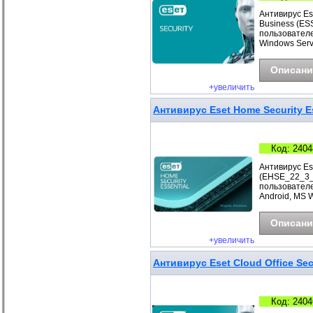
Антивирус Ese
Business (ESS
пользователе
Windows Serv
Описани
+увеличить
Антивирус Eset Home Security Es
Код: 2404
Антивирус Ese
(EHSE_22_3_B
пользователе
Android, MS 
Описани
+увеличить
Антивирус Eset Cloud Office Sec
Код: 2404