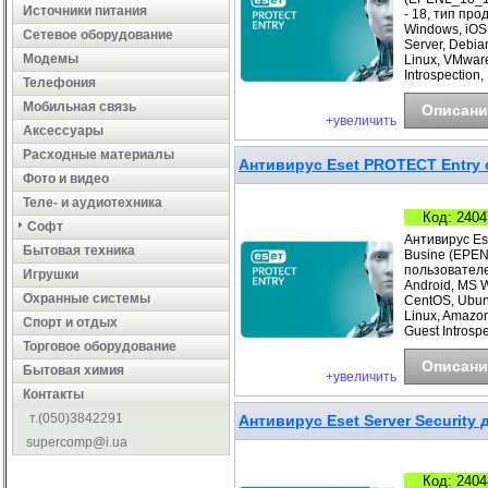
Источники питания
- 18, тип про
Windows, iOS
Сетевое оборудование
Server, Debia
Модемы
Linux, VMwar
Introspection
Телефония
Мобильная связь
Описани
+увеличить
Аксессуары
Расходные материалы
Антивирус Eset PROTECT Entry с
Фото и видео
Теле- и аудиотехника
Код: 2404
Софт
Антивирус Es
Бытовая техника
Busine (EPEN
пользователе
Игрушки
Android, MS 
Охранные системы
CentOS, Ubunt
Linux, Amazo
Cпорт и отдых
Guest Introspe
Торговое оборудование
Описани
Бытовая химия
+увеличить
Контакты
т.(050)3842291
Антивирус Eset Server Security д
supercomp@i.ua
Код: 2404