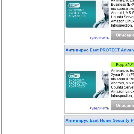
Антивирус Es
Business (EP
пользователе
Android, MS 
Ubuntu Server
Amazon Linux
Introspection,
Описани
+увеличить
Антивирус Eset PROTECT Advanc
Код: 2404
Антивирус Es
2year Busi (
пользователе
Android, MS 
Ubuntu Server
Amazon Linux
Introspection,
Описани
+увеличить
Антивирус Eset Home Security P