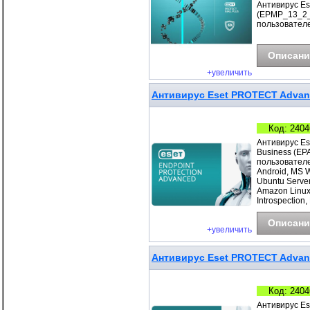
Антивирус Es
(EPMP_13_2_B
пользователе
Описани
+увеличить
Антивирус Eset PROTECT Advance
Код: 2404
Антивирус Es
Business (EP
пользователе
Android, MS 
Ubuntu Server
Amazon Linux
Introspection,
Описани
+увеличить
Антивирус Eset PROTECT Advanc
Код: 2404
Антивирус Es