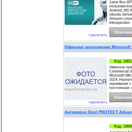
1year Bus (E
пользователе
Android, MS 
Ubuntu Server
Amazon Linux
Introspection,
Описани
+увеличить
Офисное приложение Microsoft O
Код: 2401
Офисное прил
Commercial S
Microsoft Offi
2024, Назнач
скачивание с
постоянная, 
Описани
+увеличить
Антивирус Eset PROTECT Advance
Код: 2404