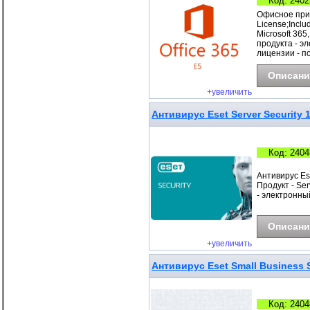
Код: 2402
Офисное прил
License;Incl
Microsoft 36
продукта - э
лицензии - п
Описани
+увеличить
Антивирус Eset Server Security 
Код: 2404
Антивирус Es
Продукт - Ser
- электронны
Описани
+увеличить
Антивирус Eset Small Business S
Код: 2404