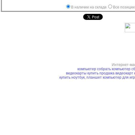
В наличии на складе
Все позиции
Интернет-ма
компьютер
собрать компьютер
сб
видеокарты купить
продажа видеокарт
купить ноутбук, планшет
компьютер для иг