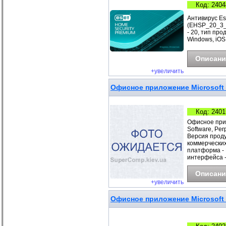
Код: 2404
Антивирус Es
(EHSP_20_3_B
- 20, тип про
Windows, iOS
Описани
+увеличить
Офисное приложение Microsoft P
Код: 2401
Офисное прил
Software, Pe
Версия продук
коммерческих
платформа - 
интерфейса 
Описани
+увеличить
Офисное приложение Microsoft 