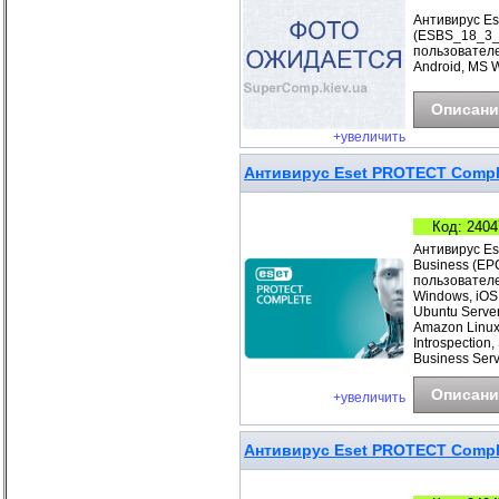
Антивирус Ese
(ESBS_18_3_B
пользователе
Android, MS 
Описани
+увеличить
Антивирус Eset PROTECT Complet
Код: 2404
Антивирус Es
Business (EP
пользователе
Windows, iOS
Ubuntu Server
Amazon Linux
Introspection
Business Ser
Описани
+увеличить
Антивирус Eset PROTECT Complet