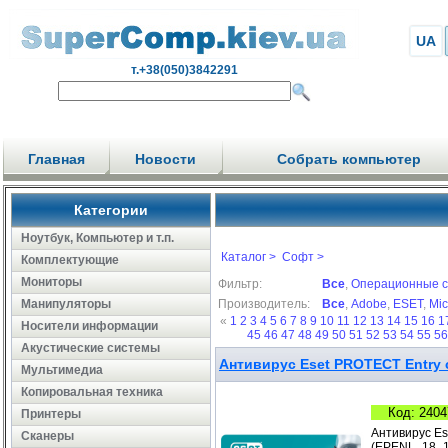
UA
т.+38(050)3842291
Главная
Новости
Собрать компьютер
Категории
Ноутбук, Компьютер и т.п.
Каталог >
Софт >
Комплектующие
Мониторы
Фильтр:
Все
,
Операционные 
Манипуляторы
Производитель:
Все
,
Adobe
,
ESET
,
Mic
«
1
2
3
4
5
6
7
8
9
10
11
12
13
14
15
16
1
Носители информации
45
46
47
48
49
50
51
52
53
54
55
5
Акустические системы
Антивирус Eset PROTECT Entry с
Мультимедиа
Копировальная техника
Код: 2404
Принтеры
Антивирус Es
Сканеры
(EPENL_18_1_