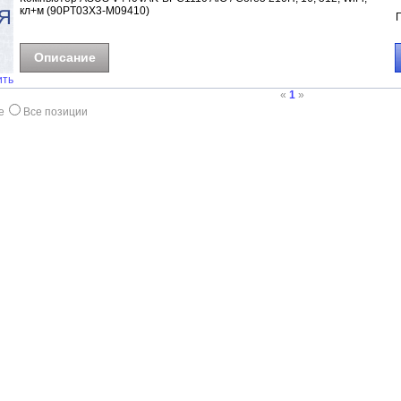
кл+м (90PT03X3-M09410)
Описание
ить
«
1
»
е
Все позиции