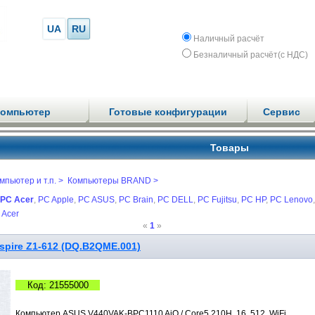
UA
RU
Наличный расчёт
Безналичный расчёт(с НДС)
компьютер
Готовые конфигурации
Сервис
Товары
мпьютер и т.п. >
Компьютеры BRAND >
PC Acer
,
PC Apple
,
PC ASUS
,
PC Brain
,
PC DELL
,
PC Fujitsu
,
PC HP
,
PC Lenovo
,
Acer
«
1
»
spire Z1-612 (DQ.B2QME.001)
Код: 21555000
Компьютер ASUS V440VAK-BPC1110 AiO / Core5 210H, 16, 512, WiFi,