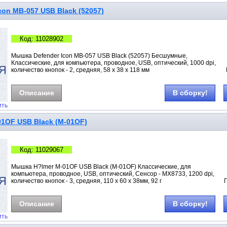
on MB-057 USB Black (52057)
Код: 11028902
Мышка Defender Icon MB-057 USB Black (52057) Бесшумные,
Классические, для компьютера, проводное, USB, оптический, 1000 dpi,
количество кнопок - 2, средняя, 58 x 38 x 118 мм
Описание
В сборку!
ить
1OF USB Black (M-01OF)
Код: 11029067
Мышка H?lmer M-01OF USB Black (M-01OF) Классические, для
компьютера, проводное, USB, оптический, Сенсор - МX8733, 1200 dpi,
количество кнопок - 3, средняя, 110 х 60 х 38мм, 92 г
Описание
В сборку!
ить