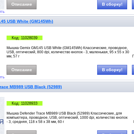
Описание
В сборку!
ить
45 USB White (GM145Wh)
Код: 11028039
Мышка Gemix GM145 USB White (GM145Wh) Классические, проводное,
USB, оптический, 800 dpi, количество кнопок - 3, маленькая, 95 х 55 х 30
мм, 57 г
Описание
В сборку!
ить
race MB989 USB Black (52989)
Код: 11028933
Мышка Defender Trace MB989 USB Black (52989) Классические, для
компьютера, проводное, USB, оптический, 1000 dpi, количество кнопок
- 3, средняя, 118 х 58 х 38 мм, 60 г