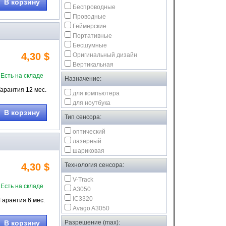
В корзину
Беспроводные
Проводные
Геймерские
Портативные
Бесшумные
4,30 $
Оригинальный дизайн
Вертикальная
Есть на складе
Назначение:
Гарантия 12 мес.
для компьютера
для ноутбука
В корзину
Тип сенсора:
оптический
лазерный
шариковая
4,30 $
Технология сенсора:
V-Track
Есть на складе
A3050
IC3320
Гарантия 6 мес.
Avago A3050
В корзину
Разрешение (max):