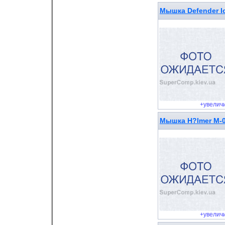
Мышка Defender Ic
+увелич
Мышка H?lmer M-0
+увелич