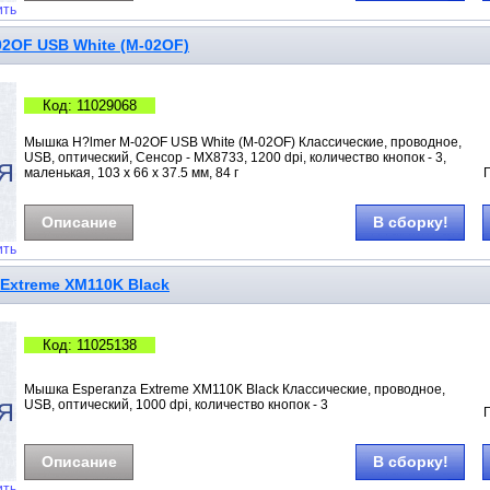
ить
2OF USB White (M-02OF)
Код: 11029068
Мышка H?lmer M-02OF USB White (M-02OF) Классические, проводное,
USB, оптический, Сенсор - МX8733, 1200 dpi, количество кнопок - 3,
маленькая, 103 х 66 х 37.5 мм, 84 г
Описание
В сборку!
ить
Extreme XM110K Black
Код: 11025138
Мышка Esperanza Extreme XM110K Black Классические, проводное,
USB, оптический, 1000 dpi, количество кнопок - 3
Описание
В сборку!
ить