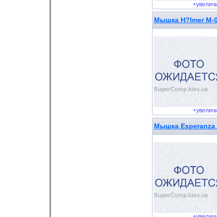
+увелич
Мышка H?lmer M-0
+увелич
Мышка Esperanza 
+увелич