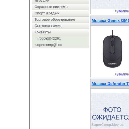
Игрушки
Охранные системы
+увелич
Cпорт и отдых
Торговое оборудование
Мышка Gemix GM1
Бытовая химия
Контакты
т.(050)3842291
supercomp@i.ua
+увелич
Мышка Defender T