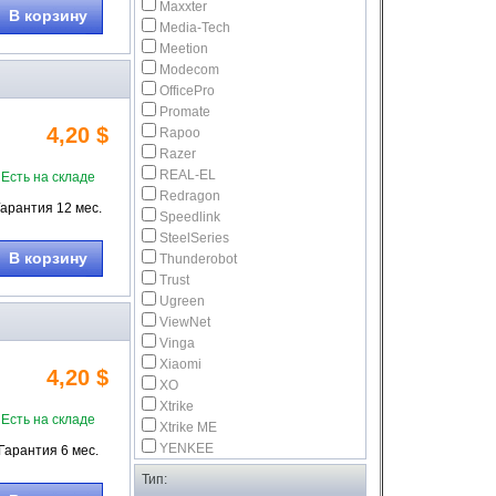
Maxxter
В корзину
Media-Tech
Meetion
Modecom
OfficePro
Promate
4,20 $
Rapoo
Razer
REAL-EL
Есть на складе
Redragon
Гарантия 12 мес.
Speedlink
SteelSeries
В корзину
Thunderobot
Trust
Ugreen
ViewNet
Vinga
Xiaomi
4,20 $
XO
Xtrike
Есть на складе
Xtrike ME
YENKEE
Гарантия 6 мес.
Тип: