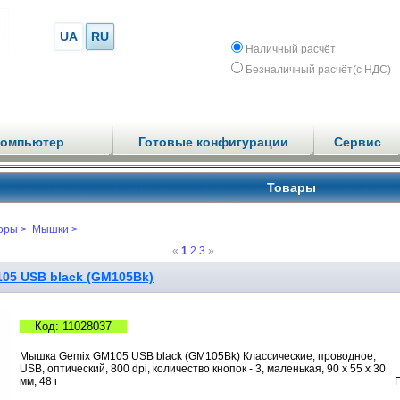
UA
RU
Наличный расчёт
Безналичный расчёт(с НДС)
компьютер
Готовые конфигурации
Сервис
Товары
оры >
Мышки >
«
1
2
3
»
05 USB black (GM105Bk)
Код: 11028037
Мышка Gemix GM105 USB black (GM105Bk) Классические, проводное,
USB, оптический, 800 dpi, количество кнопок - 3, маленькая, 90 х 55 х 30
мм, 48 г