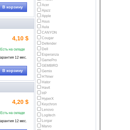
Acer
В корзину
Ajazz
Apple
Asus
Aula
CANYON
4,10 $
Cougar
Defender
Dell
Есть на складе
Esperanza
Гарантия 12 мес.
GamePro
GEMBIRD
В корзину
Gemix
H?lmer
Hator
Havit
HP
HyperX
4,20 $
Keychron
Lenovo
Есть на складе
Logitech
Lorgar
Гарантия 12 мес.
Marvo