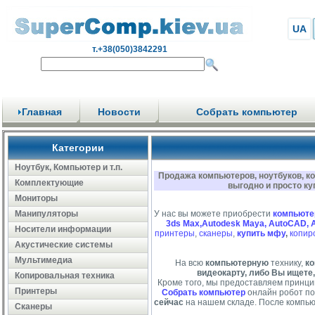
UA
т.+38(050)3842291
Главная
Новости
Собрать компьютер
Категории
Ноутбук, Компьютер и т.п.
Продажа компьютеров, ноутбуков, к
Комплектующие
выгодно и просто ку
Мониторы
Манипуляторы
У нас вы можете приобрести
компьюте
3ds Max,Autodesk Maya, AutoCAD, 
Носители информации
принтеры
,
сканеры
,
купить мфу
,
копир
Акустические системы
Мультимедиа
На всю
компьютерную
технику,
ко
видеокарту, либо Вы ищете,
Копировальная техника
Кроме того, мы предоставляем принци
Принтеры
Собрать компьютер
онлайн робот по
сейчас
на нашем складе. После компью
Сканеры