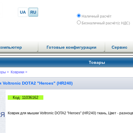
UA
RU
Наличный расчёт
Безналичный расчёт(с НДС)
компьютер
Готовые конфигурации
Сервис
Товары
оры >
Коврики >
Voltronic DOTA2 "Heroes" (HR240)
Код: 11036162
Коврик для мышки Voltronic DOTA2 "Heroes" (HR240) ткань, Цвет - разно