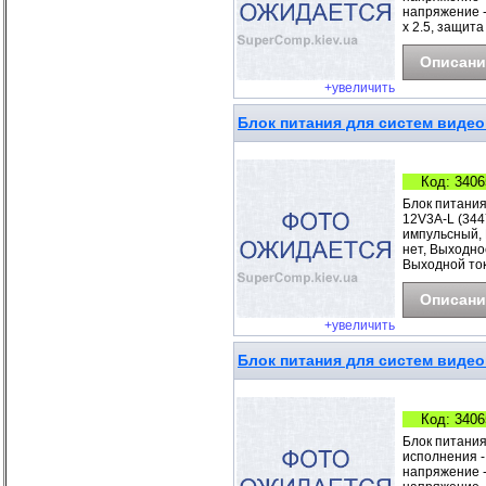
напряжение - 
х 2.5, защит
Описани
+увеличить
Блок питания для систем видео
Код: 3406
Блок питания
12V3A-L (344
импульсный, 
нет, Выходно
Выходной ток
Описани
+увеличить
Блок питания для систем видео
Код: 3406
Блок питания
исполнения -
напряжение -