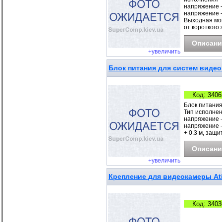
напряжение -
напряжение - 
Выходная мощн
от короткого
Описани
+увеличить
Блок питания для систем видео
Код: 3406
Блок питания
Тип исполнен
напряжение -
напряжение - 
+ 0.3 м, защ
Описани
+увеличить
Крепление для видеокамеры Ati
Код: 3403