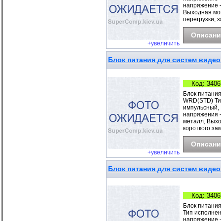
напряжение -
Выходная мощ
перегрузки, 
Описани
+увеличить
Блок питания для систем виде
Код: 3406
Блок питания
WRD(STD) Тип
импульсный, 
напряжения -
металл, Выход
короткого за
Описани
+увеличить
Блок питания для систем видео
Код: 3406
Блок питания
Тип исполнен
напряжение -