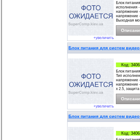
Блок питания
исполнения -
напряжение -
напряжение - 
Выходная мощн
Описани
+увеличить
Блок питания для систем видео
Код: 3406
Блок питания
Тип исполнен
напряжение -
напряжение - 
х 2.5, защит
Описани
+увеличить
Блок питания для систем вид
Код: 3406
Блок питани