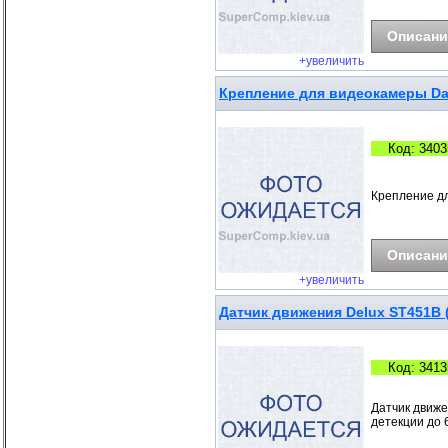
Описани
+увеличить
Крепление для видеокамеры D
Код: 3403
Крепление д
Описани
+увеличить
Датчик движения Delux ST451B 
Код: 3413
Датчик движе
детекции до 