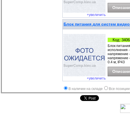
Описани
+увеличить
Блок питания для систем видео
Код: 3406
Блок питания
исполнения -
напряжение -
напряжение - 
0.4 м, IP43
Описани
+увеличить
В наличии на складе
Все позиции