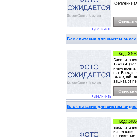
Крепление дл
Описани
+увеличить
Блок питания для систем видео
Код: 3406
Блок питания
12V2A-L (344
импульсный, 
нет, Выходно
Выходной ток 
защита от пе
Описани
+увеличить
Блок питания для систем видео
Код: 3406
Блок питания
исполнения -
напряжение -