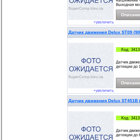
напряжение - 
Выходная мощн
Описани
+увеличить
Датчик движения Delux ST09 (90
Код: 3413
Датчик движе
детекции до 
Описани
+увеличить
Датчик движения Delux ST451B 
Код: 3413
Датчик движе
детекции до 