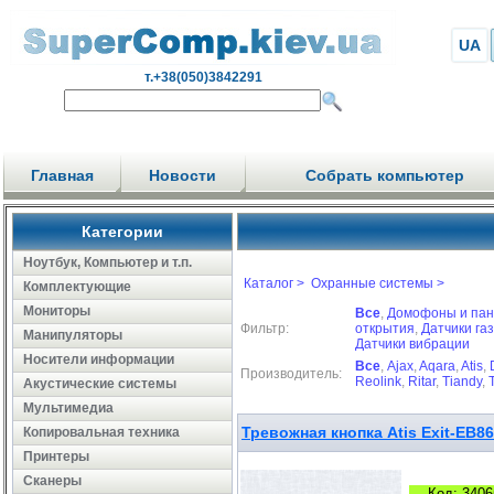
UA
т.+38(050)3842291
Главная
Новости
Собрать компьютер
Категории
Ноутбук, Компьютер и т.п.
Каталог >
Охранные системы >
Комплектующие
Мониторы
Все
,
Домофоны и пан
Фильтр:
открытия
,
Датчики газ
Манипуляторы
Датчики вибрации
Носители информации
Все
,
Ajax
,
Aqara
,
Atis
,
Производитель:
Reolink
,
Ritar
,
Tiandy
,
Акустические системы
Мультимедиа
Тревожная кнопка Atis Exit-EB86
Копировальная техника
Принтеры
Сканеры
Код: 3406