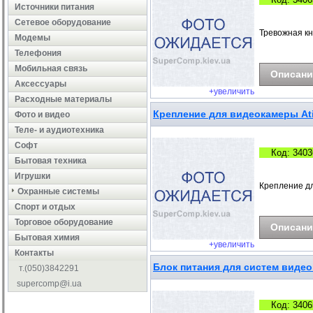
Источники питания
Сетевое оборудование
Тревожная кн
Модемы
Телефония
Мобильная связь
Описани
Аксессуары
+увеличить
Расходные материалы
Крепление для видеокамеры Ati
Фото и видео
Теле- и аудиотехника
Софт
Код: 3403
Бытовая техника
Игрушки
Крепление дл
Охранные системы
Cпорт и отдых
Торговое оборудование
Описани
Бытовая химия
+увеличить
Контакты
Блок питания для систем видео
т.(050)3842291
supercomp@i.ua
Код: 3406