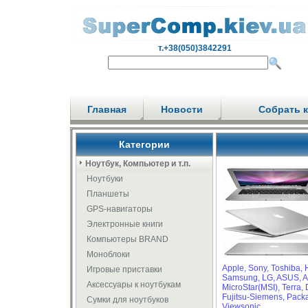
т.+38(050)3842291
Главная
Новости
Собрать 
Категории
Ноутбук, Компьютер и т.п.
Ноутбуки
Планшеты
GPS-навигаторы
Электронные книги
Компьютеры BRAND
Моноблоки
Apple,
Sony,
Toshiba,
Игровые приставки
Samsung,
LG,
ASUS,
A
Аксессуары к ноутбукам
MicroStar(MSI),
Terra,
Fujitsu-Siemens,
Packa
Сумки для ноутбуков
Viewsonic