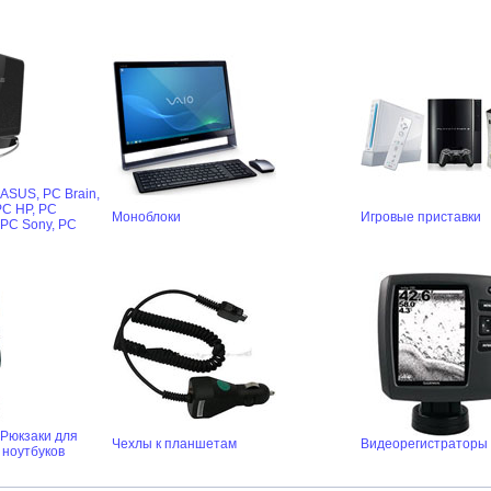
 ASUS,
PC Brain,
PC HP,
PC
Моноблоки
Игровые приставки
PC Sony,
PC
Рюкзаки для
Чехлы к планшетам
Видеорегистраторы
 ноутбуков