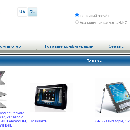
UA
RU
Наличный расчёт
Безналичный расчёт(с НДС)
компьютер
Готовые конфигурации
Сервис
Товары
Hewlett Packard,
cer,
Panasonic,
Dell,
Lenovo/IBM,
Планшеты
GPS навигаторы,
GP
rd Bell,