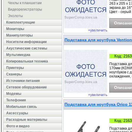
Чехлы к планшетам
263 х 205 х 
экрана до 16"
Видеорегистраторы
Цвет - серый
Эхолоты
Комплектующие
Описани
Мониторы
+увеличить
Манипуляторы
Подставка для ноутбука Vention
Носители информации
Акустические системы
Мультимедиа
Код: 2163
Копировальная техника
Подставка для
Принтеры
170мм (KDNW0
ноутбуков с 
Сканеры
охлаждения, п
Источники питания
Сетевое оборудование
Описани
Модемы
+увеличить
Телефония
Подставка для ноутбука Orico 11-1
Мобильная связь
Аксессуары
Расходные материалы
Код: 2163
Фото и видео
Подставка для 