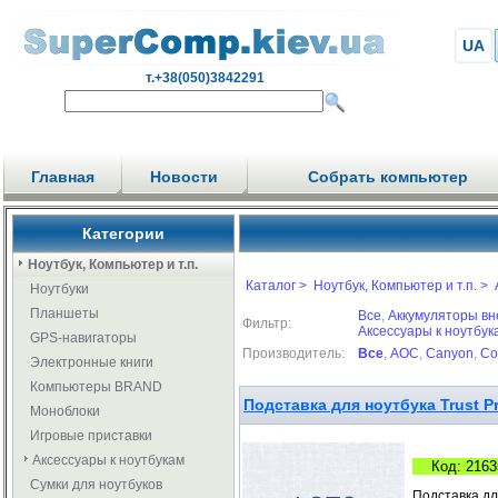
UA
т.+38(050)3842291
Главная
Новости
Собрать компьютер
Категории
Ноутбук, Компьютер и т.п.
Каталог >
Ноутбук, Компьютер и т.п. >
Ноутбуки
Планшеты
Все
,
Аккумуляторы вн
Фильтр:
Аксессуары к ноутбук
GPS-навигаторы
Производитель:
Все
,
AOC
,
Canyon
,
Co
Электронные книги
Компьютеры BRAND
Подставка для ноутбука Trust P
Моноблоки
Игровые приставки
Аксессуары к ноутбукам
Код: 2163
Сумки для ноутбуков
Подставка дл