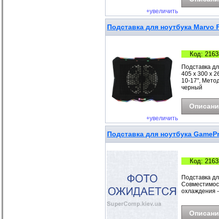
+увеличить
Подставка для ноутбука Marvo F
Код: 2163
Подставка дл
405 х 300 х 
10-17", Метод
черный
Описани
+увеличить
Подставка для ноутбука GameP
Код: 2163
Подставка дл
Совместимост
охлаждения - 
Описани