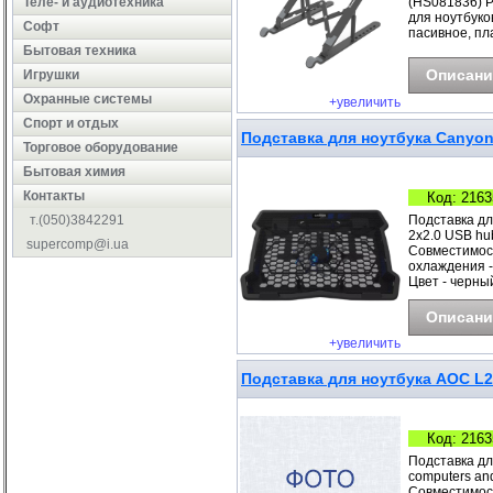
Теле- и аудиотехника
(HS081836) Ра
для ноутбуко
Софт
пасивное, пла
Бытовая техника
Описани
Игрушки
Охранные системы
+увеличить
Cпорт и отдых
Подставка для ноутбука Canyon N
Торговое оборудование
Бытовая химия
Контакты
Код: 2163
т.(050)3842291
Подставка для
2x2.0 USB hu
supercomp@i.ua
Совместимост
охлаждения -
Цвет - черны
Описани
+увеличить
Подставка для ноутбука AOC L2S
Код: 2163
Подставка дл
computers and
Совместимост