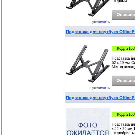
- черный
Описани
+увеличить
Подставка для ноутбука OfficeP
Код: 2163
Подставка дл
52 x 29 мм, С
Метод охлажд
Описани
+увеличить
Подставка для ноутбука OfficePr
Код: 2163
Подставка дл
x 52 x 29 мм
- серебристы