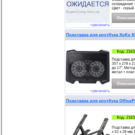
охлаждения -
Цвет - серый
Описани
+увеличить
Подставка для ноутбука XoKo NS
Код: 2163
Подставка дл
357 x 278 x 
до 17", Мето
метал + плас
Описани
+увеличить
Подставка для ноутбука OfficeP
Код: 2163
Подставка дл
x 52 x 28 мм