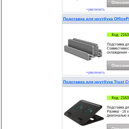
Описани
+увеличить
Подставка для ноутбука Office
Код: 2163
Подставка для
Совместимост
охлаждения - 
Описани
+увеличить
Подставка для ноутбука Trust C
Код: 2163
Подставка дл
Размер - 16 x
диагональю э
Описани