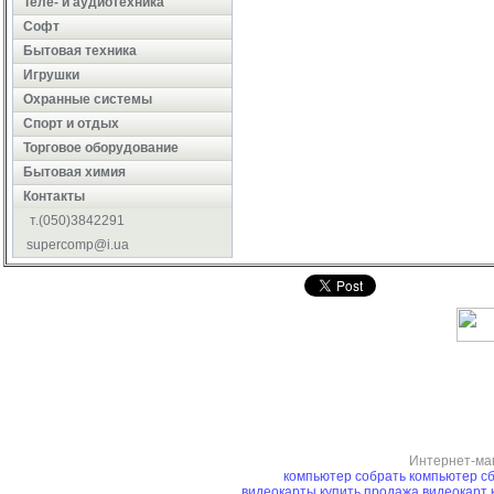
Теле- и аудиотехника
Софт
Бытовая техника
Игрушки
Охранные системы
Cпорт и отдых
Торговое оборудование
Бытовая химия
Контакты
т.(050)3842291
supercomp@i.ua
Интернет-ма
компьютер
собрать компьютер
сб
видеокарты купить
продажа видеокарт