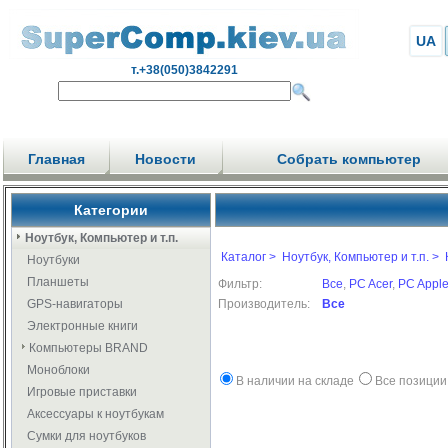
UA
т.+38(050)3842291
Главная
Новости
Собрать компьютер
Категории
Ноутбук, Компьютер и т.п.
Каталог >
Ноутбук, Компьютер и т.п. >
Ноутбуки
Планшеты
Фильтр:
Все
,
PC Acer
,
PC Appl
GPS-навигаторы
Производитель:
Все
Электронные книги
Компьютеры BRAND
Моноблоки
В наличии на складе
Все позиции
Игровые приставки
Аксессуары к ноутбукам
Сумки для ноутбуков