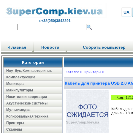
UA
т.+38(050)3842291
Главная
Новости
Собрать компьютер
Категории
Ноутбук, Компьютер и т.п.
Каталог >
Принтеры >
Комплектующие
Кабель для принтера USB 2.0 AM
Мониторы
Манипуляторы
Носители информации
Код: 121
Акустические системы
Кабель для п
Мультимедиа
длина - 0.8 м
Копировальная техника
Принтеры
Сканеры