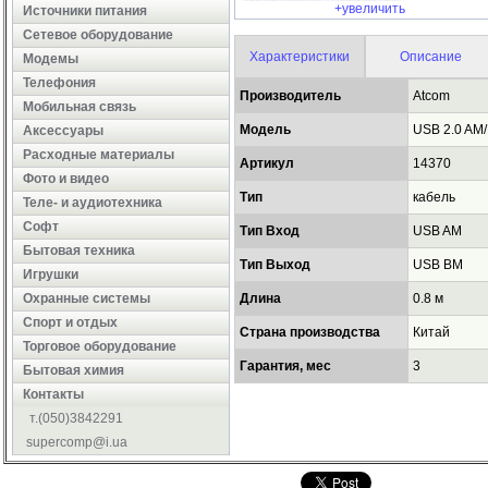
+увеличить
Источники питания
Сетевое оборудование
Характеристики
Описание
Модемы
Телефония
Производитель
Atcom
Мобильная связь
Модель
USB 2.0 AM
Аксессуары
Расходные материалы
Артикул
14370
Фото и видео
Тип
кабель
Теле- и аудиотехника
Софт
Тип Вход
USB AM
Бытовая техника
Тип Выход
USB BM
Игрушки
Охранные системы
Длина
0.8 м
Cпорт и отдых
Страна производства
Китай
Торговое оборудование
Гарантия, мес
3
Бытовая химия
Контакты
т.(050)3842291
supercomp@i.ua