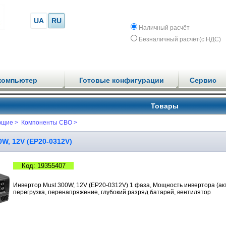
UA
RU
Наличный расчёт
Безналичный расчёт(с НДС)
компьютер
Готовые конфигурации
Сервис
Товары
ющие >
Компоненты СВО >
W, 12V (EP20-0312V)
Код: 19355407
Инвертор Must 300W, 12V (EP20-0312V) 1 фаза, Мощность инвертора (актив
перегрузка, перенапряжение, глубокий разряд батарей, вентилятор