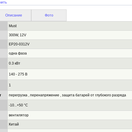
чить
Описание
Фото
Must
300W, 12V
EP20-0312V
одна фаза
0.3 кВт
140 - 275 В
1
т
перегрузка , перенапряжение , защита батарей от глубокого разряда
-10...+50 °C
вентилятор
Китай