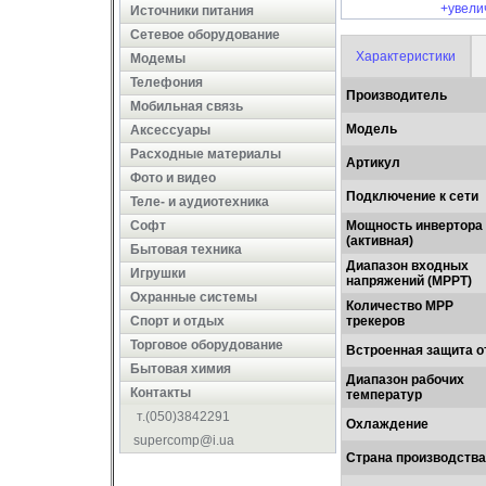
+увели
Источники питания
Сетевое оборудование
Характеристики
Модемы
Телефония
Производитель
Мобильная связь
Модель
Аксессуары
Расходные материалы
Артикул
Фото и видео
Подключение к сети
Теле- и аудиотехника
Софт
Мощность инвертора
(активная)
Бытовая техника
Диапазон входных
Игрушки
напряжений (MPPT)
Охранные системы
Количество MPP
Cпорт и отдых
трекеров
Торговое оборудование
Встроенная защита о
Бытовая химия
Диапазон рабочих
Контакты
температур
т.(050)3842291
Охлаждение
supercomp@i.ua
Страна производства