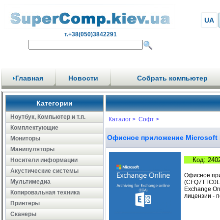
UA
т.+38(050)3842291
Главная
Новости
Собрать компьютер
Категории
Ноутбук, Компьютер и т.п.
Каталог >
Софт >
Комплектующие
Офисное приложение Microsoft 
Мониторы
Манипуляторы
Код: 240
Носители информации
Акустические системы
Офисное прил
Мультимедиа
(CFQ7TTC0LH0
Exchange Onl
Копировальная техника
лицензии - 
Принтеры
Сканеры