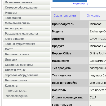
Источники питания
+увеличить
Сетевое оборудование
Модемы
Характеристики
Описание
Телефония
Мобильная связь
Производитель
Microsoft
Аксессуары
Модель
Exchange On
Расходные материалы
Фото и видео
Артикул
CFQ7TTC0L
Теле- и аудиотехника
Продукт
Microsoft E
Софт
Версия Office
Online Archi
Бытовая техника
Игрушки
Назначение
для коммер
Охранные системы
Тип продукта
электронны
Cпорт и отдых
Торговое оборудование
Тип лицензии
подписка 1 
Бытовая химия
Язык интерфейса
многоязыч
Контакты
Носитель
без носител
т.(050)3842291
supercomp@i.ua
Страна производства
США
Гарантия, мес
0