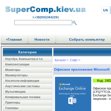
UA
т.+38(050)3842291
Главная
Новости
Собрать компьютер
Категории
Ноутбук, Компьютер и т.п.
Каталог >
Софт >
Комплектующие
Офисное приложение Microsoft 
Мониторы
Манипуляторы
Код: 240
Носители информации
Акустические системы
Офисное прил
Мультимедиа
(CFQ7TTC0LHQ
Exchange Ser
Копировальная техника
лицензии - 
Принтеры
Сканеры