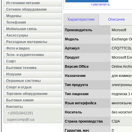
Источники питания
+увеличить
Сетевое оборудование
Модемы
Характеристики
Описание
Телефония
Мобильная связь
Производитель
Microsoft
Аксессуары
Модель
Exchange On
Расходные материалы
Фото и видео
Артикул
CFQ7TTC0L
Теле- и аудиотехника
Продукт
Microsoft E
Софт
Версия Office
Online Archi
Бытовая техника
Игрушки
Назначение
для коммер
Охранные системы
Тип продукта
электронны
Cпорт и отдых
Торговое оборудование
Тип лицензии
подписка 1 
Бытовая химия
Язык интерфейса
многоязыч
Контакты
Носитель
без носител
т.(050)3842291
supercomp@i.ua
Страна производства
США
Гарантия, мес
0