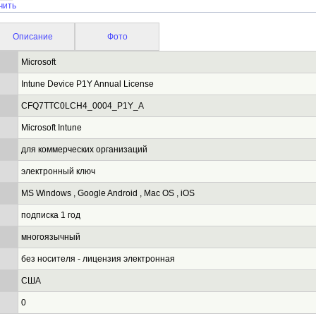
чить
Описание
Фото
Microsoft
Intune Device P1Y Annual License
CFQ7TTC0LCH4_0004_P1Y_A
Microsoft Intune
для коммерческих организаций
электронный ключ
MS Windows , Google Android , Mac OS , iOS
подписка 1 год
многоязычный
без носителя - лицензия электронная
США
0