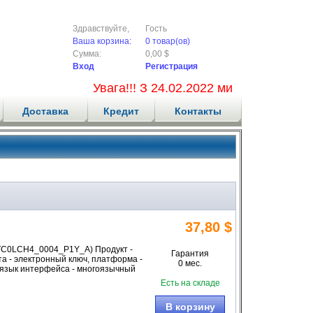
Здравствуйте,
Гость
Ваша корзина:
0 товар(ов)
Сумма:
0,00 $
Вход
Регистрация
Увага!!! З 24.02.2022 ми не приймаємо
Доставка
Кредит
Контакты
37,80 $
7TTC0LCH4_0004_P1Y_A) Продукт -
Гарантия
кта - электронный ключ, платформа -
0 мес.
д, язык интерфейса - многоязычный
Есть на складе
В корзину