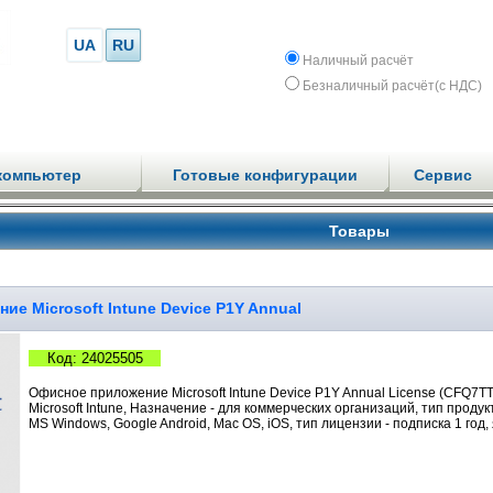
UA
RU
Наличный расчёт
Безналичный расчёт(с НДС)
компьютер
Готовые конфигурации
Сервис
Товары
е Microsoft Intune Device P1Y Annual
Код: 24025505
Офисное приложение Microsoft Intune Device P1Y Annual License (CFQ
Microsoft Intune, Назначение - для коммерческих организаций, тип проду
MS Windows, Google Android, Mac OS, iOS, тип лицензии - подписка 1 го