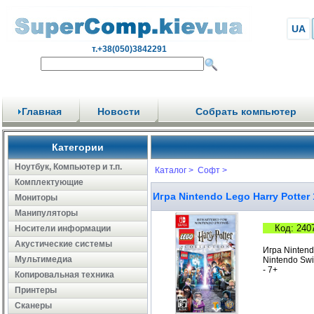
UA
т.+38(050)3842291
Главная
Новости
Собрать компьютер
Категории
Ноутбук, Компьютер и т.п.
Каталог >
Софт >
Комплектующие
Игра Nintendo Lego Harry Potter
Мониторы
Манипуляторы
Код: 240
Носители информации
Акустические системы
Игра Nintend
Мультимедиа
Nintendo Swi
- 7+
Копировальная техника
Принтеры
Сканеры