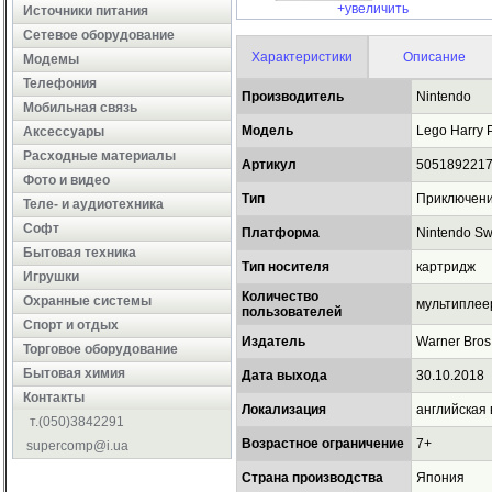
+увеличить
Источники питания
Сетевое оборудование
Характеристики
Описание
Модемы
Телефония
Производитель
Nintendo
Мобильная связь
Модель
Lego Harry P
Аксессуары
Расходные материалы
Артикул
505189221
Фото и видео
Тип
Приключения
Теле- и аудиотехника
Софт
Платформа
Nintendo Sw
Бытовая техника
Тип носителя
картридж
Игрушки
Количество
Охранные системы
мультиплее
пользователей
Cпорт и отдых
Издатель
Warner Bros.
Торговое оборудование
Бытовая химия
Дата выхода
30.10.2018
Контакты
Локализация
английская
т.(050)3842291
Возрастное ограничение
7+
supercomp@i.ua
Страна производства
Япония