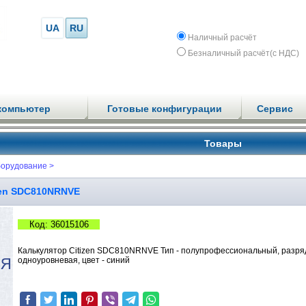
UA
RU
Наличный расчёт
Безналичный расчёт(с НДС)
компьютер
Готовые конфигурации
Сервис
Товары
борудование >
zen SDC810NRNVE
Код: 36015106
Калькулятор Citizen SDC810NRNVE Тип - полупрофессиональный, разрядн
одноуровневая, цвет - синий