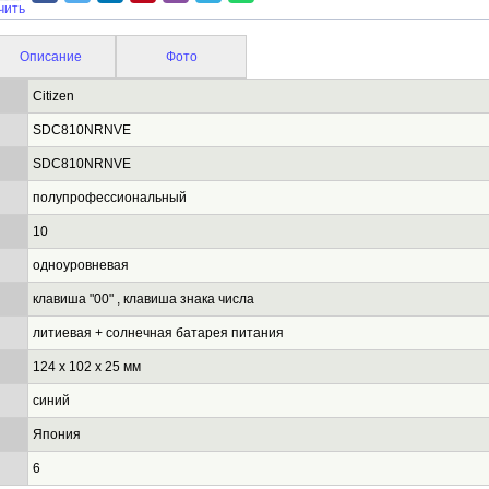
чить
Описание
Фото
Citizen
SDC810NRNVE
SDC810NRNVE
полупрофессиональный
10
одноуровневая
клавиша "00" , клавиша знака числа
литиевая + солнечная батарея питания
124 х 102 х 25 мм
синий
Япония
6