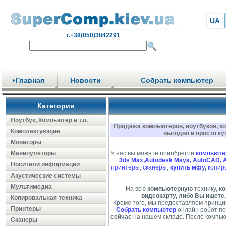
UA
т.+38(050)3842291
Главная
Новости
Собрать компьютер
Категории
Ноутбук, Компьютер и т.п.
Продажа компьютеров, ноутбуков, к
Комплектующие
выгодно и просто ку
Мониторы
Манипуляторы
У нас вы можете приобрести
компьюте
3ds Max,Autodesk Maya, AutoCAD, 
Носители информации
принтеры
,
сканеры
,
купить мфу
,
копир
Акустические системы
Мультимедиа
На всю
компьютерную
технику,
ко
видеокарту, либо Вы ищете,
Копировальная техника
Кроме того, мы предоставляем принци
Принтеры
Собрать компьютер
онлайн робот по
сейчас
на нашем складе. После компью
Сканеры