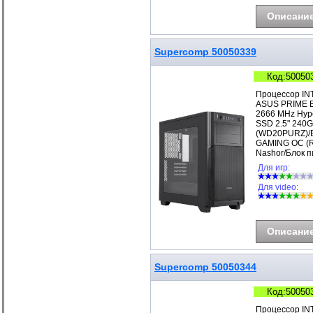
Описани
Supercomp 50050339
Код:50050
Процессор IN
ASUS PRIME B
2666 MHz Hyp
SSD 2.5" 240G
(WD20PURZ)/В
GAMING OC (R
Nashor/Блок п
Для игр:
Для video:
Описани
Supercomp 50050344
Код:50050
Процессор IN