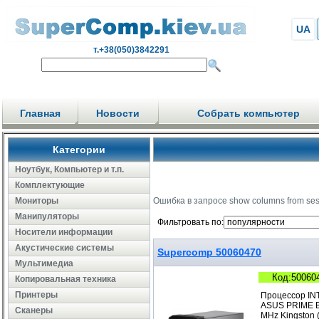
UA
т.+38(050)3842291
Главная
Новости
Собрать компьютер
Категории
Ноутбук, Компьютер и т.п.
Комплектующие
Мониторы
Ошибка в запросе show columns from se
Манипуляторы
Фильтровать по:
Носители информации
Акустические системы
Supercomp 50060470
Мультимедиа
Код:50060
Копировальная техника
Принтеры
Процессор IN
ASUS PRIME B
Сканеры
MHz Kingston 