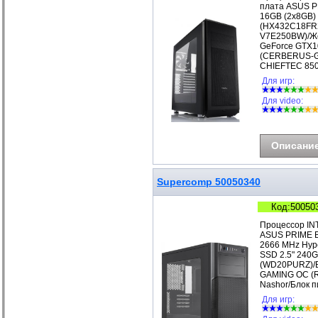
плата ASUS P
16GB (2x8GB)
(HX432C18FR2
V7E250BW)/Же
GeForce GTX1
(CERBERUS-GT
CHIEFTEC 850
Для игр:
Для video:
Описани
Supercomp 50050340
Код:50050
Процессор IN
ASUS PRIME B
2666 MHz Hyp
SSD 2.5" 240G
(WD20PURZ)/В
GAMING OC (R
Nashor/Блок п
Для игр: