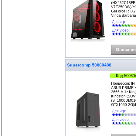
(HX432C18FR2
V7E250BW)/Же
GeForce RTX2
Vinga Barbar
Для игр:
Для video:
Описани
Supercomp 50060488
Код:50060
Процессор IN
ASUS PRIME H
2666 MHz Kin
Kingston (SUV
(ST1000DM010
GTX1050-2G)/
Для игр:
Для video: