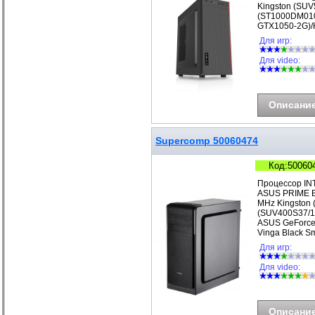
Kingston (SUV
(ST1000DM010
GTX1050-2G)/
Для игр:
Для video:
Описани
Supercomp 50060474
Код:50060
Процессор IN
ASUS PRIME B
MHz Kingston 
(SUV400S37/1
ASUS GeForce
Vinga Black S
Для игр:
Для video:
Описани