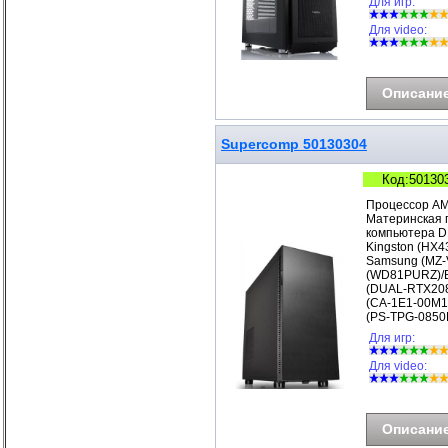
Для игр:
Для video:
Описани
Supercomp 50130304
Код:50130
Процессор AM
Материнская 
компьютера D
Kingston (HX
Samsung (MZ-V
(WD81PURZ)/В
(DUAL-RTX208
(CA-1E1-00M1N
(PS-TPG-085
Для игр:
Для video:
Описани