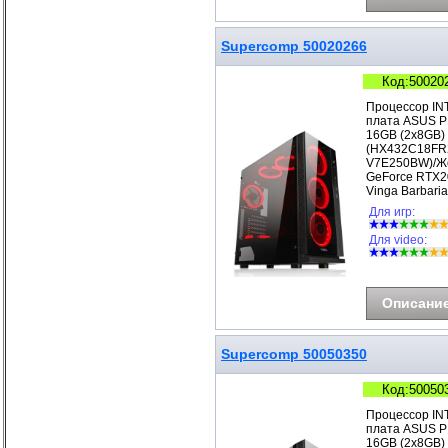
Supercomp 50020266
Код:50020
Процессор IN
плата ASUS P
16GB (2x8GB)
(HX432C18FR2
V7E250BW)/Же
GeForce RTX2
Vinga Barbar
Для игр:
Для video:
Описани
Supercomp 50050350
Код:50050
Процессор IN
плата ASUS P
16GB (2x8GB)