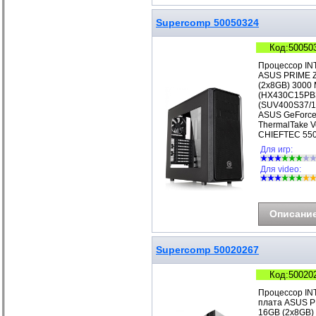
Supercomp 50050324
Код:50050
Процессор IN
ASUS PRIME Z
(2x8GB) 3000 
(HX430C15PB3
(SUV400S37/1
ASUS GeForce
ThermalTake V
CHIEFTEC 550
Для игр:
Для video:
Описани
Supercomp 50020267
Код:50020
Процессор IN
плата ASUS P
16GB (2x8GB)