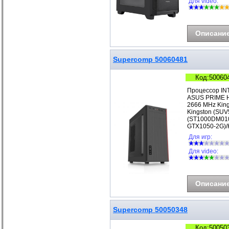
Для video:
Описани
Supercomp 50060481
Код:50060
Процессор IN
ASUS PRIME H
2666 MHz Kin
Kingston (SUV
(ST1000DM010
GTX1050-2G)/
Для игр:
Для video:
Описани
Supercomp 50050348
Код:50050