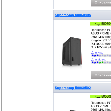
Описани
Supercomp 50060495
Код:50060
Процессор IN
ASUS PRIME H
2666 MHz Kin
Kingston (SUV
(ST1000DM010
GTX1050-2G)/
Для игр:
Для video:
Описани
Supercomp 50060502
Код:50060
Процессор IN
ASUS PRIME H
2666 MHz Kin