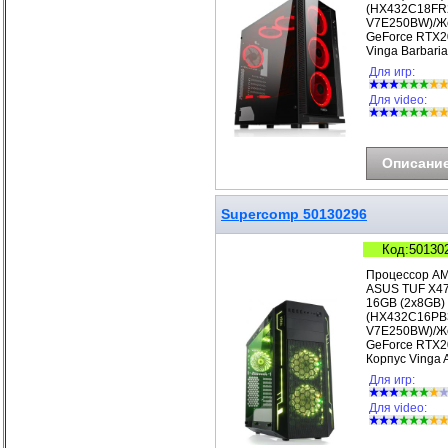
(HX432C18FR2
V7E250BW)/Же
GeForce RTX2
Vinga Barbar
Для игр:
Для video:
Описани
Supercomp 50130296
Код:50130
Процессор AM
ASUS TUF X47
16GB (2x8GB) 
(HX432C16PB3
V7E250BW)/Же
GeForce RTX
Корпус Vinga
Для игр:
Для video: