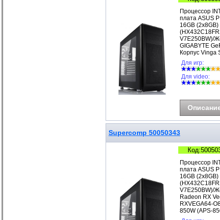
Процессор IN
плата ASUS P
16GB (2x8GB)
(HX432C18FR2
V7E250BW)/Же
GIGABYTE GeF
Корпус Vinga
Для игр:
Для video:
Описани
Supercomp 50050343
Код:50050
Процессор IN
плата ASUS P
16GB (2x8GB)
(HX432C18FR2
V7E250BW)/Же
Radeon RX Ve
RXVEGA64-O8G
850W (APS-85