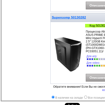
Описани
Supercomp 50130282
Код:50130
Процессор AM
ASUS PRIME B
MHz HyperX F
2.5" 120GB Ki
(ST1000DM010
(PH-GTX1060-6
PC03051.11)/
Для игр:
Для video:
Описани
Обратите внимание! Если Вы не смог
к
В наличии на складе
Все позиции