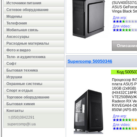
(SUV400S37/1
Источники питания
ASUS GeForce
Сетевое оборудование
Vinga Black S
Модемы
Для игр:
Телефония
Для video:
Мобильная связь
Аксессуары
Расходные материалы
Описани
Фото и видео
Теле- и аудиотехника
Supercomp 50050346
Софт
Бытовая техника
Код:50050
Игрушки
Процессор IN
Охранные системы
плата ASUS P
16GB (2x8GB)
Cпорт и отдых
(HX432C18FR2
V7E250BW)/Же
Торговое оборудование
Radeon RX Ve
Бытовая химия
RXVEGA64-O8G
850W (APS-85
Контакты
Для игр:
т.(050)3842291
supercomp@i.ua
Для video: