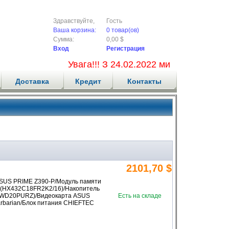
Здравствуйте,
Гость
Ваша корзина:
0 товар(ов)
Сумма:
0,00 $
Вход
Регистрация
Увага!!! З 24.02.2022 ми не приймаємо 
Доставка
Кредит
Контакты
2101,70 $
ASUS PRIME Z390-P/Модуль памяти
 (HX432C18FR2K2/16)/Накопитель
 (WD20PURZ)/Видеокарта ASUS
Есть на складе
rbarian/Блок питания CHIEFTEC