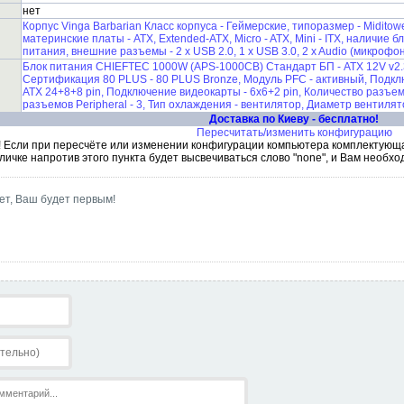
нет
Корпус Vinga Barbarian Класс корпуса - Геймерские, типоразмер - Midito
материнские платы - ATX, Extended-ATX, Micro - ATX, Mini - ITX, наличие б
питания, внешние разъемы - 2 x USB 2.0, 1 x USB 3.0, 2 x Audio (микрофо
Блок питания CHIEFTEC 1000W (APS-1000CB) Стандарт БП - ATX 12V v2.3
Сертификация 80 PLUS - 80 PLUS Bronze, Модуль PFC - активный, Подкл
ATX 24+8+8 pin, Подключение видеокарты - 6x6+2 pin, Количество разъем
разъемов Peripheral - 3, Тип охлаждения - вентилятор, Диаметр вентилят
Доставка по Киеву - бесплатно!
Пересчитать/изменить конфигурацию
 Если при пересчёте или изменении конфигурации компьютера комплектующая
личке напротив этого пункта будет высвечиваться слово "none", и Вам необхо
ет, Ваш будет первым!