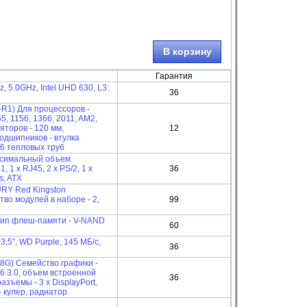
В корзину
Гарантия
 5.0GHz, Intel UHD 630, L3:
36
R1) Для процессоров -
5, 1156, 1366, 2011, AM2,
торов - 120 мм,
12
одшипников - втулка
 6 тепловых труб
аксимальный объем
 1 x RJ45, 2 x PS/2, 1 x
36
s, ATX
RY Red Kingston
во модулей в наборе - 2,
99
Тип флеш-памяти - V-NAND
60
3,5", WD Purple, 145 МБ/с,
36
G) Семейство графики -
16 3.0, объем встроенной
36
азъемы - 3 x DisplayPort,
 кулер, радиатор