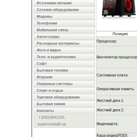
Источники питания
Сетевое оборудование
Модемы
Телефония
Мобильная связь
Позиция
Аксессуары
Процессор:
Расходные материалы
Фото и видео
Теле- и аудиотехника
Вентилятор процессор
Софт
Бытовая техника
Системная плата:
Игрушки
Охранные системы
Оперативная память:
Cпорт и отдых
Торговое оборудование
Жесткий диск 1:
Бытовая химия
Жесткий диск 2:
Контакты
т.(050)3842291
Видеокарта:
supercomp@i.ua
Кард-ридер(FDD):