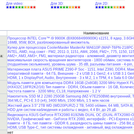
Для video:
Для 3D:
Для 2D:
Наименование
Процессор INTEL Core™ i9 9900K (BX80684I99900K) s1151, 8 ядер, 3.6GHz,
16MB, 95W, BOX, разблокированный множитель
Кулер для процессора CoolerMaster MasterAir MA610P (MAP-T6PN-218PC-
INTEL, AMD, под сокет - FM2, 2011-3, 1151, AM4, 2066, FM2+, 775, 1150, 115
а:
AM2+, AM3, AM3+, FM1, материал радиатора - алюминий, диаметр вентиля
максимальная скорость вращения вентиляторов - 1800 об/мин, система п
(подшипник скольжения), уровень шума - 35 dB, разъемы питания - 4-pin,
Материнская плата ASUS PRIME Z390-P Soc - 1151, Intel Z390, DDR4, М
оперативной памяти - 64 ГБ, Внешние - 2 x USB 3.1 Gen2, 4 x USB 3.1 Gen1,
HDMI, 1 x DisplayPort, Audio, Внутренние - 3 x M.2, 1 x TPM, 4 x Sata 6.0 Gb/
Модуль памяти для компьютера DDR4 16GB (2x8GB) 3200 MHz HyperX FU
(HX432C18FR2K2/16) Тип памяти - DDR4, Объем памяти - 16 GB, Количест
Частота памяти - 3200 MHz, CL18, Напряжение - 1.2 V
Накопитель SSD M.2 2280 250GB Samsung (MZ-V7E250BW) внутренний, 
3bit MLC, PCI-E 3.0 (x4), 3400 Mb/s, 1500 Mb/s, 1.5 млн.часов
Жесткий диск 3.5" 2TB WD (WD20PURZ) 2 TB, 5400 об/мин, 64 MB, SATA III, 
HDD для систем наблюдения и работы с видео, 4.4 Вт, до 26 дБ
Видеокарта ASUS GeForce RTX2080 8192Mb DUAL OC (DUAL-RTX2080-O8
NVIDIA, Графический чип - GeForce RTX 2080, интерфейс - PCI-Express x
памяти - 8 ГБ, тип памяти - GDDR 6, разрядность шины памяти - 256 Bit, р
HDMI, USB Type-C, тип системы охлаждения - активный, вид охлаждения -
нет