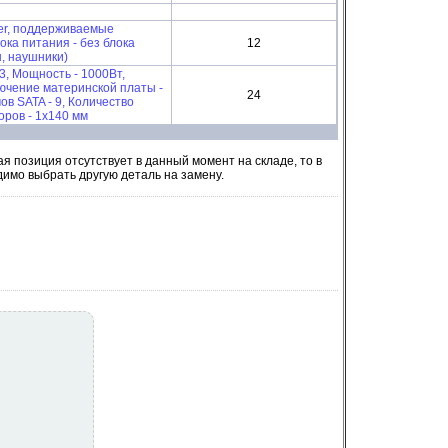
wer, поддерживаемые
лока питания - без блока
12
н, наушники)
, Мощность - 1000Вт,
ючение материнской платы -
24
ов SATA - 9, Количество
оров - 1x140 мм
 позиция отсутствует в данный момент на складе, то в
димо выбрать другую деталь на замену.