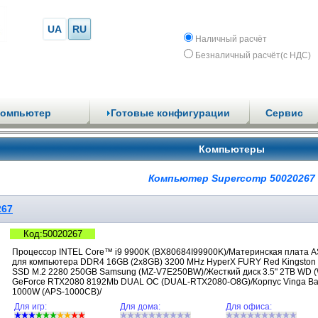
UA
RU
Наличный расчёт
Безналичный расчёт(с НДС)
компьютер
Готовые конфигурации
Сервис
Компьютеры
Компьютер Supercomp 50020267
267
Код:50020267
Процессор INTEL Core™ i9 9900K (BX80684I99900K)/Материнская плата 
для компьютера DDR4 16GB (2x8GB) 3200 MHz HyperX FURY Red Kingston
SSD M.2 2280 250GB Samsung (MZ-V7E250BW)/Жесткий диск 3.5" 2TB WD
GeForce RTX2080 8192Mb DUAL OC (DUAL-RTX2080-O8G)/Корпус Vinga Ba
1000W (APS-1000CB)/
Для игр:
Для дома:
Для офиса: