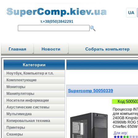
UA
т.+38(050)3842291
Главная
Новости
Собрать компьютер
Категории
Ноутбук, Компьютер и т.п.
Комплектующие
Мониторы
Supercomp 50050339
Манипуляторы
Носители информации
Код:50050
Акустические системы
Процессор IN
для компьюте
Мультимедиа
240GB Kingst
Копировальная техника
4096Mb ROG S
Chieftec 650W
Принтеры
Для игр:
Сканеры