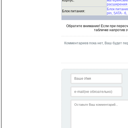
Корпус:
материнские 
расширения -
Блок питания
Блок питания:
pin, SATA - 6
Обратите внимание! Если при пересч
табличке напротив э
Комментариев пока нет, Ваш будет пе