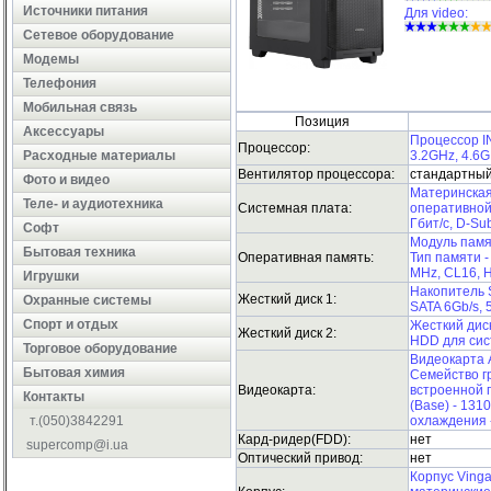
Источники питания
Для video:
Сетевое оборудование
Модемы
Телефония
Мобильная связь
Позиция
Аксессуары
Процессор IN
Процессор:
Расходные материалы
3.2GHz, 4.6G
Вентилятор процессора:
стандартны
Фото и видео
Материнская 
Теле- и аудиотехника
Системная плата:
оперативной 
Гбит/с, D-Sub
Софт
Модуль памя
Бытовая техника
Оперативная память:
Тип памяти -
MHz, CL16, Н
Игрушки
Накопитель 
Жесткий диск 1:
Охранные системы
SATA 6Gb/s, 5
Cпорт и отдых
Жесткий диск
Жесткий диск 2:
HDD для сист
Торговое оборудование
Видеокарта
Бытовая химия
Семейство гр
Видеокарта:
встроенной п
Контакты
(Base) - 131
т.(050)3842291
охлаждения -
Кард-ридер(FDD):
нет
supercomp@i.ua
Оптический привод:
нет
Корпус Vinga