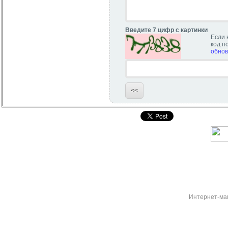
Введите 7 цифр с картинки
Если 
код п
обнов
Интернет-ма