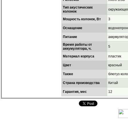
Тип акустических
окружающег
колонок
Мощность колонок, Вт
3
Оснащение
водонепрон
Питание
аккумулято
Время работы от
5
аккумулятора, ч.
Материал корпуса
пластик
Цвет
красный
Также
блютуз кол
Страна производства
Китай
Гарантия, мес
12