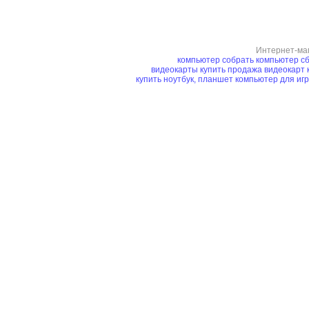
Интернет-ма
компьютер
собрать компьютер
сб
видеокарты купить
продажа видеокарт
купить ноутбук, планшет
компьютер для иг