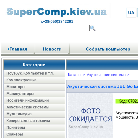
UA
т.+38(050)3842291
Главная
Новости
Собрать компьютер
Категории
Ноутбук, Компьютер и т.п.
Каталог >
Акустические системы >
Комплектующие
Акустическая система JBL Go E
Мониторы
Манипуляторы
Носители информации
Код: 0702
Акустические системы
Акустическая
Мультимедиа
Мощность, Вт
Копировальная техника
Принтеры
Сканеры