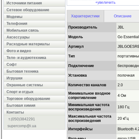
+увеличить
Источники питания
Сетевое оборудование
Характеристики
Описание
Модемы
Телефония
Производитель
JBL
Мобильная связь
Модель
Go Essentia
Аксессуары
Расходные материалы
Артикул
JBLGOESR
Фото и видео
Тип
портативны
Теле- и аудиотехника
Софт
Подключение
беспроводн
Бытовая техника
Установка
полочная
Игрушки
Охранные системы
Количество каналов
2.0
Cпорт и отдых
Минимальное входное
4 Ом
сопротивление
Торговое оборудование
Минимальная частота
Бытовая химия
180 Гц
воспроизведения
Контакты
Максимальная частота
20 кГц
т.(050)3842291
воспроизведения
supercomp@i.ua
Интерфейсы
Bluetooth 4.
Разъемы
micro USB