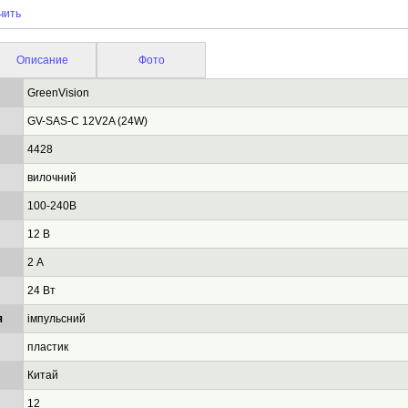
чить
Описание
Фото
GreenVision
GV-SAS-C 12V2A (24W)
4428
вилочний
100-240В
12 В
2 А
24 Вт
я
імпульсний
пластик
Китай
12