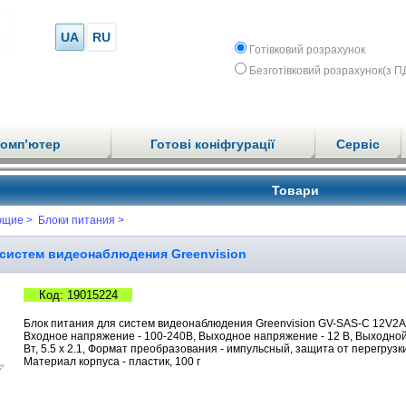
UA
RU
Готівковий розрахунок
Безготівковий розрахунок(з П
комп’ютер
Готові коніфгурації
Сервіс
Товари
ющие >
Блоки питания >
 систем видеонаблюдения Greenvision
Код: 19015224
Блок питания для систем видеонаблюдения Greenvision GV-SAS-C 12V2A (
Входное напряжение - 100-240В, Выходное напряжение - 12 В, Выходной 
Вт, 5.5 х 2.1, Формат преобразования - импульсный, защита от перегрузк
Материал корпуса - пластик, 100 г