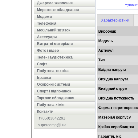
Джерела живлення
+увели
Мережеве обладнання
Модеми
Характеристики
Телефонія
Мобільний зв'язок
Виробник
Аксесуари
Модель
Витратні матеріали
Фото і відео
Артикул
Теле- і аудіотехніка
Тип
Софт
Вхідна напруга
Побутова техніка
Іграшки
Вихідна напруга
Охоронні системи
Вихідний струм
Cпорт і відпочинок
Торгове обладнання
Вихідна потужність
Побутова хімія
Формат перетворенн
Контакти
Матеріал корпусу
т.(050)3842291
supercomp@i.ua
Країна виробництва
Гарантія, міс