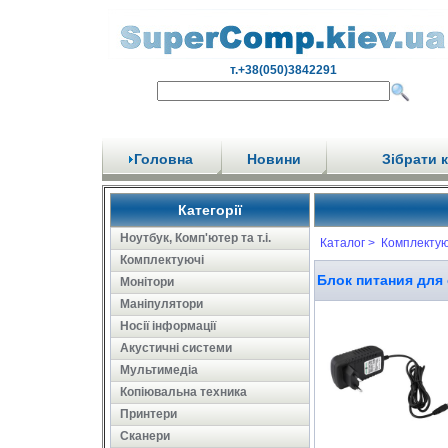
т.+38(050)3842291
Головна
Новини
Зібрати 
Категорії
Ноутбук, Комп'ютер та т.і.
Каталог >
Комплекту
Комплектуючі
Блок питания для
Монітори
Маніпулятори
Носії інформації
Акустичні системи
Мультимедіа
Копіювальна техника
Принтери
Сканери