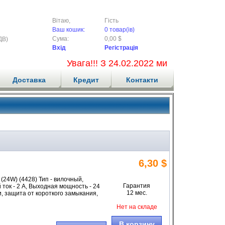
Вітаю,
Гість
Ваш кошик:
0 товар(ів)
Сума:
0,00 $
ДВ)
Вхід
Регістрація
Увага!!! З 24.02.2022 ми не приймаємо
Доставка
Кредит
Контакти
6,30 $
24W) (4428) Тип - вилочный,
Гарантия
ток - 2 А, Выходная мощность - 24
12 мес.
и, защита от короткого замыкания,
Нет на складе
В корзину