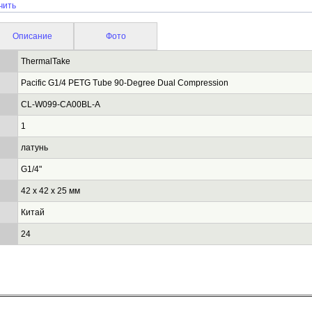
чить
Описание
Фото
ThermalTake
Pacific G1/4 PETG Tube 90-Degree Dual Compression
CL-W099-CA00BL-A
1
латунь
G1/4"
42 x 42 x 25 мм
Китай
24