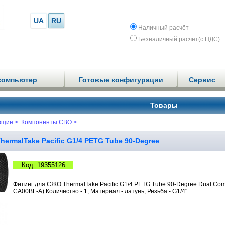
UA
RU
Наличный расчёт
Безналичный расчёт(с НДС)
компьютер
Готовые конфигурации
Сервис
Товары
ющие >
Компоненты СВО >
ermalTake Pacific G1/4 PETG Tube 90-Degree
Код: 19355126
Фитинг для СЖО ThermalTake Pacific G1/4 PETG Tube 90-Degree Dual Co
CA00BL-A) Количество - 1, Материал - латунь, Резьба - G1/4"