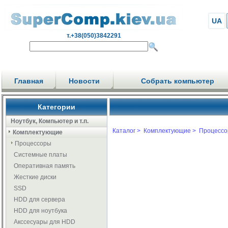
UA
т.+38(050)3842291
Главная
Новости
Собрать компьютер
Категории
Ноутбук, Компьютер и т.п.
Каталог >
Комплектующие >
Процессо
Комплектующие
Процессоры
Системные платы
Оперативная память
Жесткие диски
SSD
HDD для сервера
HDD для ноутбука
Акссесуары для HDD