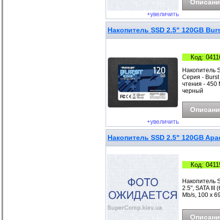
Описани
+увеличить
Накопитель SSD 2.5" 120GB Burs
Код: 0411
Накопитель S
Серия - Burst 
чтения - 450 
черный
Описани
+увеличить
Накопитель SSD 2.5" 120GB Apa
Код: 0411
Накопитель S
2.5", SATA II
Mb/s, 100 x 6
Описани