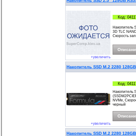
Накопитель SSD 2.5" 128GB AS3
Код: 0411
Накопитель 
3D TLC NAND, 
Скорость запи
Описани
+увеличить
Накопитель SSD M.2 2280 128
Код: 0411
Накопитель 
(SSDM2PCIEF1
NVMe, Скорос
черный
Описани
+увеличить
Накопитель SSD M.2 2280 128G