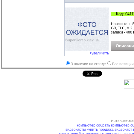
Код: 0411
Накопитель 
GB, TLC, M.2,
записи - 400 
Описани
+увеличить
В наличии на складе
Все позиции
Интернет-ма
компьютер
собрать компьютер
сб
видеокарты купить
продажа видеокарт
купить ноутбук, планшет
компьютер для иг