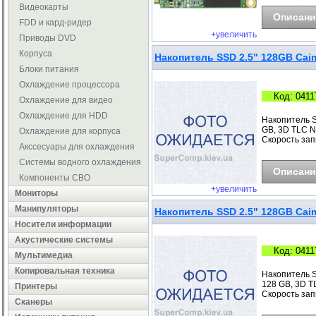
Видеокарты
Описани
FDD и кард-ридер
+увеличить
Приводы DVD
Корпуса
Накопитель SSD 2.5" 128GB Cai
Блоки питания
Охлаждение процессора
Код: 0411
Охлаждение для видео
Охлаждение для HDD
Накопитель 
GB, 3D TLC NA
Охлаждение для корпуса
Скорость запи
Акссесуары для охлаждения
Системы водного охлаждения
Описани
Компоненты СВО
+увеличить
Мониторы
Манипуляторы
Накопитель SSD 2.5" 128GB Cai
Носители информации
Акустические системы
Код: 0411
Мультимедиа
Копировальная техника
Накопитель 
128 GB, 3D TL
Принтеры
Скорость запи
Сканеры