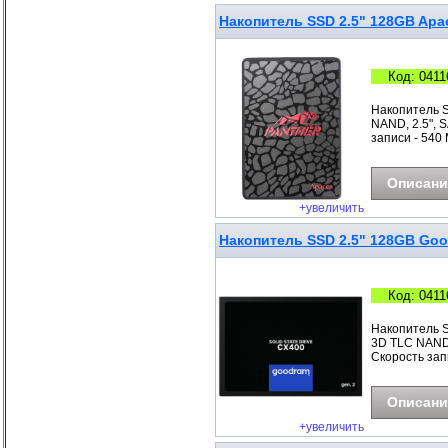
Накопитель SSD 2.5" 128GB Apa
Код: 0411
Накопитель S
NAND, 2.5", S
записи - 540 
Описани
+увеличить
Накопитель SSD 2.5" 128GB Goo
Код: 0411
Накопитель 
3D TLC NAND, 
Скорость запи
Описани
+увеличить