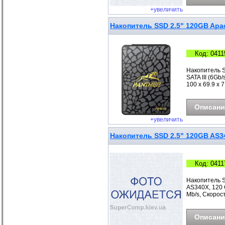
+увеличить
Накопитель SSD 2.5" 120GB Apa
Код: 0411
Накопитель S
SATA III (6Gb
100 x 69.9 x 
Описани
+увеличить
Накопитель SSD 2.5" 120GB AS3
Код: 0411
Накопитель 
AS340X, 120 G
Mb/s, Скорост
Описани