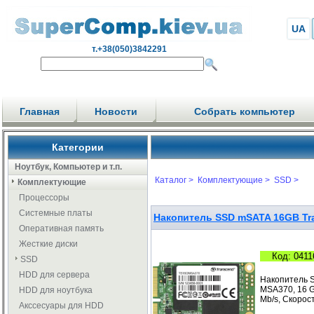
UA
т.+38(050)3842291
Главная
Новости
Собрать компьютер
Категории
Ноутбук, Компьютер и т.п.
Каталог >
Комплектующие >
SSD >
Комплектующие
Процессоры
Системные платы
Накопитель SSD mSATA 16GB Tr
Оперативная память
Жесткие диски
Код: 0411
SSD
HDD для сервера
Накопитель 
MSA370, 16 GB
HDD для ноутбука
Mb/s, Скорост
Акссесуары для HDD