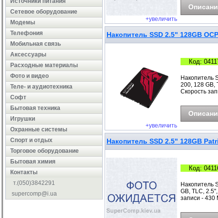
Источники питания
Описани
Сетевое оборудование
+увеличить
Модемы
Телефония
Накопитель SSD 2.5" 128GB OC
Мобильная связь
Аксессуары
Код: 0411
Расходные материалы
Фото и видео
Накопитель 
200, 128 GB, T
Теле- и аудиотехника
Скорость запи
Софт
Бытовая техника
Описани
Игрушки
+увеличить
Охранные системы
Cпорт и отдых
Накопитель SSD 2.5" 128GB Patr
Торговое оборудование
Бытовая химия
Код: 0411
Контакты
т.(050)3842291
Накопитель S
GB, TLC, 2.5"
supercomp@i.ua
записи - 430 