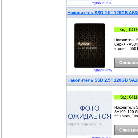
+увеличить
Накопитель SSD 2.5" 120GB AS3
Код: 0411
Накопитель 
Серия - AS340
чтения - 550 
Описани
+увеличить
Накопитель SSD 2.5" 120GB SA1
Код: 0411
Накопитель S
SA100, 120 GB
560 Mb/s, Ско
Описани
+увеличить