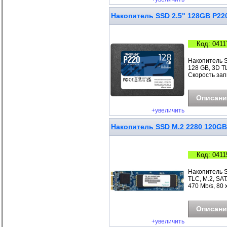
Накопитель SSD 2.5" 128GB P220
Код: 0411
Накопитель S
128 GB, 3D TL
Скорость запи
Описани
+увеличить
Накопитель SSD M.2 2280 120GB
Код: 0411
Накопитель S
TLC, M.2, SAT
470 Mb/s, 80 x
Описани
+увеличить