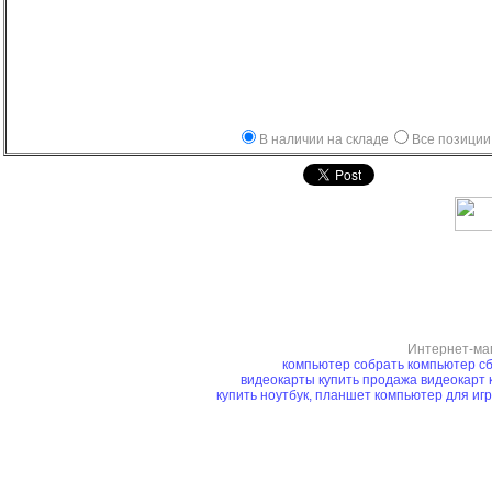
В наличии на складе
Все позиции
Интернет-ма
компьютер
собрать компьютер
сб
видеокарты купить
продажа видеокарт
купить ноутбук, планшет
компьютер для иг