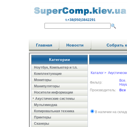
т.+38(050)3842291
Главная
Новости
Собрать 
Категории
Ноутбук, Компьютер и т.п.
Каталог >
Акустическ
Комплектующие
Мониторы
Все
,
Фильтр:
Науш
Манипуляторы
Производитель:
Все
Носители информации
Акустические системы
Мультимедиа
Копировальная техника
В наличии на склад
Принтеры
Сканеры