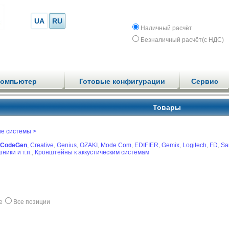
UA
RU
Наличный расчёт
Безналичный расчёт(с НДС)
компьютер
Готовые конфигурации
Сервис
Товары
ие системы >
CodeGen
,
Creative
,
Genius
,
OZAKI
,
Mode Com
,
EDIFIER
,
Gemix
,
Logitech
,
FD
,
Sa
ники и т.п.
,
Кронштейны к аккустическим системам
е
Все позиции