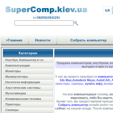
UA
т.+38(050)3842291
Главная
Новости
Собрать компьютер
Категории
Ноутбук, Компьютер и т.п.
Продажа компьютеров, ноутбуков, к
Комплектующие
выгодно и просто ку
Мониторы
Манипуляторы
У нас вы можете приобрести
компьюте
3ds Max,Autodesk Maya, AutoCAD, 
Носители информации
принтеры
,
сканеры
,
купить мфу
,
копир
Акустические системы
Мультимедиа
На всю
компьютерную
технику,
ко
видеокарту, либо Вы ищете,
Копировальная техника
Кроме того, мы предоставляем принци
Принтеры
Собрать компьютер
онлайн робот по
сейчас
на нашем складе. После компью
Сканеры