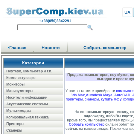
UA
т.+38(050)3842291
Главная
Новости
Собрать компьютер
Категории
Ноутбук, Компьютер и т.п.
Продажа компьютеров, ноутбуков, к
Комплектующие
выгодно и просто ку
Мониторы
Манипуляторы
У нас вы можете приобрести
компьюте
3ds Max,Autodesk Maya, AutoCAD, 
Носители информации
принтеры
,
сканеры
,
купить мфу
,
копир
Акустические системы
Мультимедиа
На всю
компьютерную
технику,
ко
видеокарту, либо Вы ищете,
Копировальная техника
Кроме того, мы предоставляем принци
Принтеры
Собрать компьютер
онлайн робот по
сейчас
на нашем складе. После компью
Сканеры