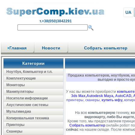
UA
т.+38(050)3842291
Главная
Новости
Собрать компьютер
Категории
Ноутбук, Компьютер и т.п.
Продажа компьютеров, ноутбуков, к
Комплектующие
выгодно и просто ку
Мониторы
Манипуляторы
У нас вы можете приобрести
компьюте
3ds Max,Autodesk Maya, AutoCAD, 
Носители информации
принтеры
,
сканеры
,
купить мфу
,
копир
Акустические системы
Мультимедиа
На всю
компьютерную
технику,
ко
видеокарту, либо Вы ищете,
Копировальная техника
Кроме того, мы предоставляем принци
Принтеры
Собрать компьютер
онлайн робот по
сейчас
на нашем складе. После компью
Сканеры