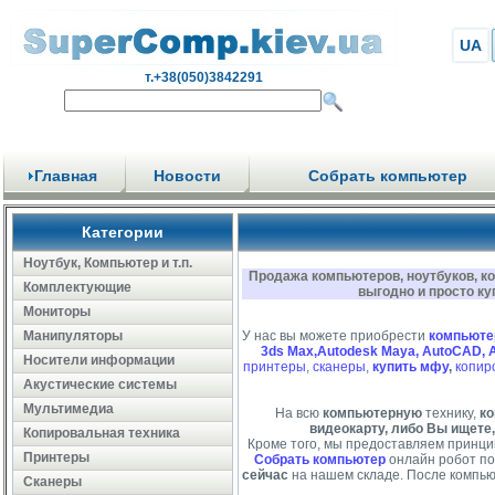
UA
т.+38(050)3842291
Главная
Новости
Собрать компьютер
Категории
Ноутбук, Компьютер и т.п.
Продажа компьютеров, ноутбуков, к
Комплектующие
выгодно и просто ку
Мониторы
Манипуляторы
У нас вы можете приобрести
компьюте
3ds Max,Autodesk Maya, AutoCAD, 
Носители информации
принтеры
,
сканеры
,
купить мфу
,
копир
Акустические системы
Мультимедиа
На всю
компьютерную
технику,
ко
видеокарту, либо Вы ищете,
Копировальная техника
Кроме того, мы предоставляем принци
Принтеры
Собрать компьютер
онлайн робот по
сейчас
на нашем складе. После компью
Сканеры