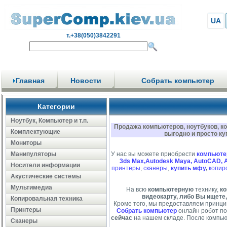
UA
т.+38(050)3842291
Главная
Новости
Собрать компьютер
Категории
Ноутбук, Компьютер и т.п.
Продажа компьютеров, ноутбуков, к
Комплектующие
выгодно и просто ку
Мониторы
Манипуляторы
У нас вы можете приобрести
компьюте
3ds Max,Autodesk Maya, AutoCAD, 
Носители информации
принтеры
,
сканеры
,
купить мфу
,
копир
Акустические системы
Мультимедиа
На всю
компьютерную
технику,
ко
видеокарту, либо Вы ищете,
Копировальная техника
Кроме того, мы предоставляем принци
Принтеры
Собрать компьютер
онлайн робот по
сейчас
на нашем складе. После компью
Сканеры