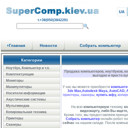
UA
т.+38(050)3842291
Главная
Новости
Собрать компьютер
Категории
Ноутбук, Компьютер и т.п.
Продажа компьютеров, ноутбуков, к
Комплектующие
выгодно и просто ку
Мониторы
Манипуляторы
У нас вы можете приобрести
компьюте
3ds Max,Autodesk Maya, AutoCAD, 
Носители информации
принтеры
,
сканеры
,
купить мфу
,
копир
Акустические системы
Мультимедиа
На всю
компьютерную
технику,
ко
видеокарту, либо Вы ищете,
Копировальная техника
Кроме того, мы предоставляем принци
Принтеры
Собрать компьютер
онлайн робот по
сейчас
на нашем складе. После компью
Сканеры