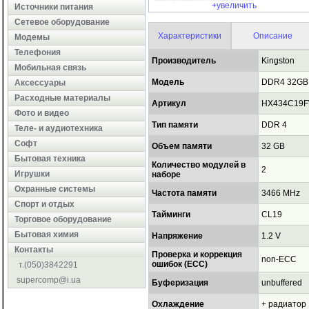
+увеличить
Источники питания
Сетевое оборудование
Характеристики
Описание
Модемы
Телефония
Производитель
Kingston
Мобильная связь
Модель
DDR4 32GB 
Аксессуары
Расходные материалы
Артикул
HX434C19F
Фото и видео
Тип памяти
DDR 4
Теле- и аудиотехника
Софт
Объем памяти
32 GB
Бытовая техника
Количество модулей в
2
Игрушки
наборе
Охранные системы
Частота памяти
3466 MHz
Cпорт и отдых
Тайминги
CL19
Торговое оборудование
Бытовая химия
Напряжение
1.2 V
Контакты
Проверка и коррекция
non-ECC
ошибок (ECC)
т.(050)3842291
supercomp@i.ua
Буферизация
unbuffered
Охлаждение
+ радиатор