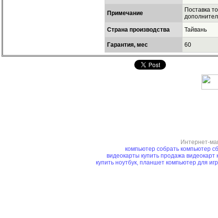
Поставка т
Примечание
дополнител
Страна производства
Тайвань
Гарантия, мес
60
Интернет-ма
компьютер
собрать компьютер
сб
видеокарты купить
продажа видеокарт
купить ноутбук, планшет
компьютер для иг