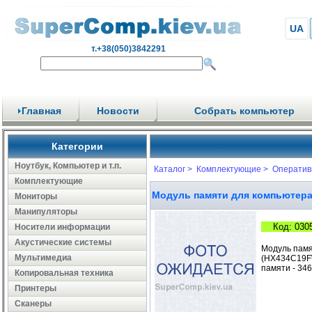
UA
т.+38(050)3842291
Главная
Новости
Собрать компьютер
Категории
Ноутбук, Компьютер и т.п.
Каталог >
Комплектующие >
Оператив
Комплектующие
Модуль памяти для компьютера
Мониторы
Манипуляторы
Код: 030
Носители информации
Акустические системы
Модуль памя
Мультимедиа
(HX434C19FW
памяти - 346
Копировальная техника
Принтеры
Сканеры