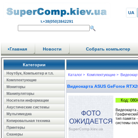
UA
т.+38(050)3842291
Главная
Новости
Собрать компьютер
Категории
Ноутбук, Компьютер и т.п.
Каталог >
Комплектующие >
Видеокар
Комплектующие
Видеокарта ASUS GeForce RTX2
Мониторы
Манипуляторы
Код: 080
Носители информации
Акустические системы
Видеокарта 
Мультимедиа
Графический 
тип памяти -
Копировальная техника
системы охл
Принтеры
Сканеры