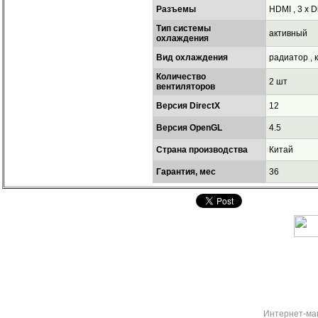
Разъемы
HDMI , 3 x D
Тип системы
активный
охлаждения
Вид охлаждения
радиатор , 
Количество
2 шт
вентиляторов
Версия DirectX
12
Версия OpenGL
4.5
Страна производства
Китай
Гарантия, мес
36
Интернет-ма