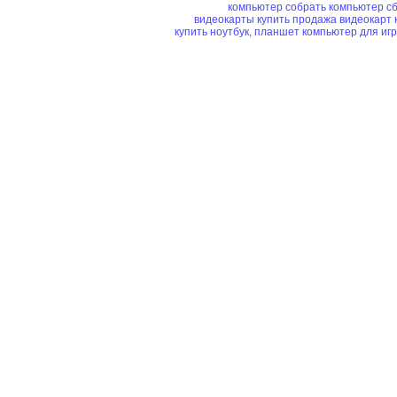
компьютер
собрать компьютер
сб
видеокарты купить
продажа видеокарт
купить ноутбук, планшет
компьютер для иг