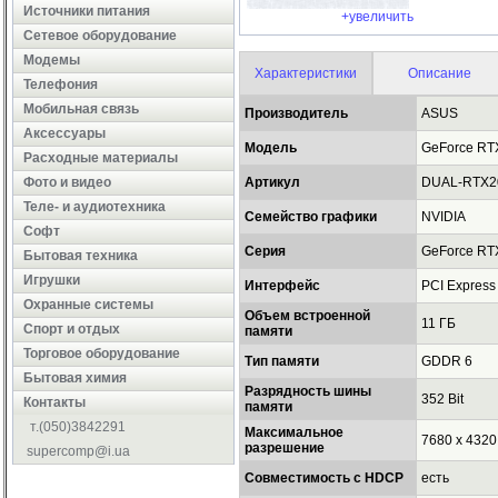
Источники питания
+увеличить
Сетевое оборудование
Модемы
Характеристики
Описание
Телефония
Мобильная связь
Производитель
ASUS
Аксессуары
Модель
GeForce RT
Расходные материалы
Фото и видео
Артикул
DUAL-RTX2
Теле- и аудиотехника
Семейство графики
NVIDIA
Софт
Серия
GeForce RTX
Бытовая техника
Игрушки
Интерфейс
PCI Express
Охранные системы
Объем встроенной
11 ГБ
Cпорт и отдых
памяти
Торговое оборудование
Тип памяти
GDDR 6
Бытовая химия
Разрядность шины
352 Bit
Контакты
памяти
т.(050)3842291
Максимальное
7680 x 4320
разрешение
supercomp@i.ua
Совместимость с HDCP
есть